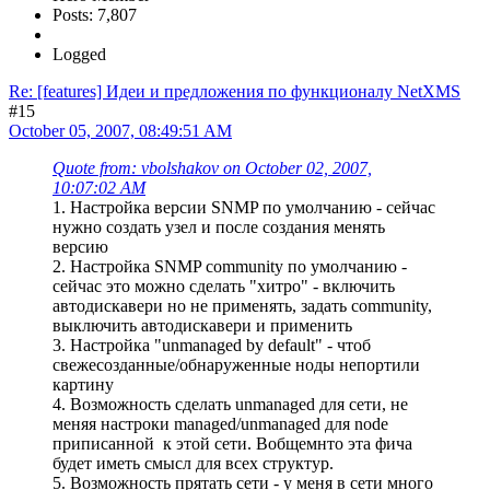
Posts: 7,807
Logged
Re: [features] Идеи и предложения по функционалу NetXMS
#15
October 05, 2007, 08:49:51 AM
Quote from: vbolshakov on October 02, 2007,
10:07:02 AM
1. Настройка версии SNMP по умолчанию - сейчас
нужно создать узел и после создания менять
версию
2. Настройка SNMP community по умолчанию -
сейчас это можно сделать "хитро" - включить
автодискавери но не применять, задать community,
выключить автодискавери и применить
3. Настройка "unmanaged by default" - чтоб
свежесозданные/обнаруженные ноды непортили
картину
4. Возможность сделать unmanaged для сети, не
меняя настроки managed/unmanaged для node
приписанной к этой сети. Вобщемнто эта фича
будет иметь смысл для всех структур.
5. Возможность прятать сети - у меня в сети много