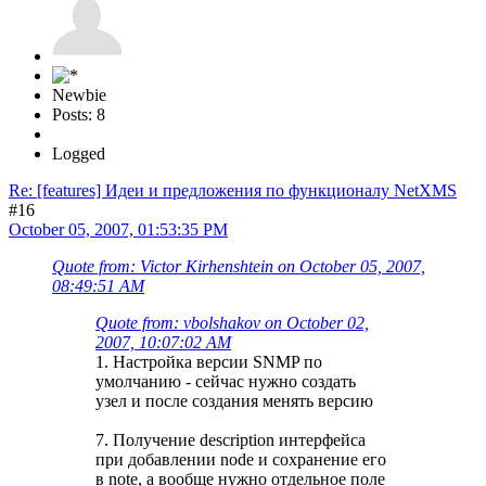
Newbie
Posts: 8
Logged
Re: [features] Идеи и предложения по функционалу NetXMS
#16
October 05, 2007, 01:53:35 PM
Quote from: Victor Kirhenshtein on October 05, 2007,
08:49:51 AM
Quote from: vbolshakov on October 02,
2007, 10:07:02 AM
1. Настройка версии SNMP по
умолчанию - сейчас нужно создать
узел и после создания менять версию
7. Получение description интерфейса
при добавлении node и сохранение его
в note, а вообще нужно отдельное поле