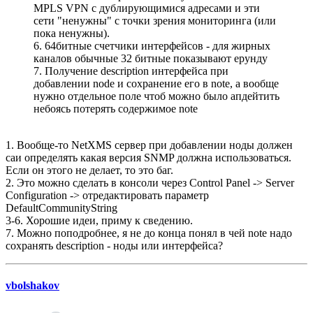
MPLS VPN с дублирующимися адресами и эти
сети "ненужны" с точки зрения мониторинга (или
пока ненужны).
6. 64битные счетчики интерфейсов - для жирных
каналов обычные 32 битные показывают ерунду
7. Получение description интерфейса при
добавлении node и сохранение его в note, а вообще
нужно отдельное поле чтоб можно было апдейтить
небоясь потерять содержимое note
1. Вообще-то NetXMS сервер при добавлении ноды должен
саи определять какая версия SNMP должна использоваться.
Если он этого не делает, то это баг.
2. Это можно сделать в консоли через Control Panel -> Server
Configuration -> отредактировать параметр
DefaultCommunityString
3-6. Хорошие идеи, приму к сведению.
7. Можно поподробнее, я не до конца понял в чей note надо
сохранять description - ноды или интерфейса?
vbolshakov