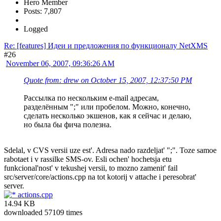
Hero Member
Posts: 7,807
Logged
Re: [features] Идеи и предложения по функционалу NetXMS
#26
November 06, 2007, 09:36:26 AM
Quote from: drew on October 15, 2007, 12:37:50 PM
Рассылка по нескольким e-mail адресам,
разделённым ";" или пробелом. Можно, конечно,
сделать несколько экшенов, как я сейчас и делаю,
но была бы фича полезна.
Sdelal, v CVS versii uze est'. Adresa nado razdeljat' ";". Toze samoe
rabotaet i v rassilke SMS-ov. Esli ochen' hochetsja etu
funkcional'nost' v tekushej versii, to mozno zamenit' fail
src/server/core/actions.cpp na tot kotorij v attache i peresobrat'
server.
actions.cpp
14.94 KB
downloaded 57109 times