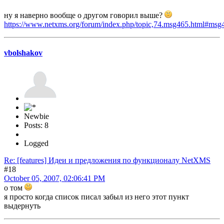
ну я наверно вообще о другом говорил выше?
https://www.netxms.org/forum/index.php/topic,74.msg465.html#msg
vbolshakov
Newbie
Posts: 8
Logged
Re: [features] Идеи и предложения по функционалу NetXMS
#18
October 05, 2007, 02:06:41 PM
о том
я просто когда список писал забыл из него этот пункт
выдернуть