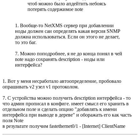
чтоб можно было апдейтить небоясь
потерять содержимое note
1. Вообще-то NetXMS сервер при добавлении
ноды должен саи определять какая версия SNMP
должна использоваться. Если он этого не делает,
то это баг.
7. Можно поподробнее, я не до конца понял в чей
note надо сохранять description - ноды или
интерфейса?
1. Вот у меня несработало автоопределение, пробовало
опрашивать v2 узел v1 протоколом.
7. С устройства можно получить description интерфейса - то
что админ прописал в конфиге. имеет смысл его хранить в
отдельном поле и сделать опцию "добавлять к имени
интерфейса при выводе в дереве" и оборажать его как часть
поля Note
в результате получим fastethernet0/1 - [Internet] ClientName