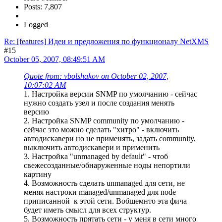
Posts: 7,807
Logged
Re: [features] Идеи и предложения по функционалу NetXMS
#15
October 05, 2007, 08:49:51 AM
Quote from: vbolshakov on October 02, 2007,
10:07:02 AM
1. Настройка версии SNMP по умолчанию - сейчас
нужно создать узел и после создания менять
версию
2. Настройка SNMP community по умолчанию -
сейчас это можно сделать "хитро" - включить
автодискавери но не применять, задать community,
выключить автодискавери и применить
3. Настройка "unmanaged by default" - чтоб
свежесозданные/обнаруженные ноды непортили
картину
4. Возможность сделать unmanaged для сети, не
меняя настроки managed/unmanaged для node
приписанной к этой сети. Вобщемнто эта фича
будет иметь смысл для всех структур.
5. Возможность прятать сети - у меня в сети много