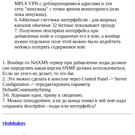
MPLS VPN с дублирующимися адресами и эти
сети "ненужны" с точки зрения мониторинга (или
пока ненужны).
6. 64битные счетчики интерфейсов - для жирных
каналов обычные 32 битные показывают ерунду
7. Получение description интерфейса при
добавлении node и сохранение его в note, а вообще
нужно отдельное поле чтоб можно было апдейтить
небоясь потерять содержимое note
1. Вообще-то NetXMS сервер при добавлении ноды должен
саи определять какая версия SNMP должна использоваться.
Если он этого не делает, то это баг.
2. Это можно сделать в консоли через Control Panel -> Server
Configuration -> отредактировать параметр
DefaultCommunityString
3-6. Хорошие идеи, приму к сведению.
7. Можно поподробнее, я не до конца понял в чей note надо
сохранять description - ноды или интерфейса?
vbolshakov