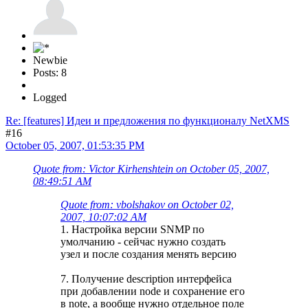
Newbie
Posts: 8
Logged
Re: [features] Идеи и предложения по функционалу NetXMS
#16
October 05, 2007, 01:53:35 PM
Quote from: Victor Kirhenshtein on October 05, 2007,
08:49:51 AM
Quote from: vbolshakov on October 02,
2007, 10:07:02 AM
1. Настройка версии SNMP по
умолчанию - сейчас нужно создать
узел и после создания менять версию
7. Получение description интерфейса
при добавлении node и сохранение его
в note, а вообще нужно отдельное поле