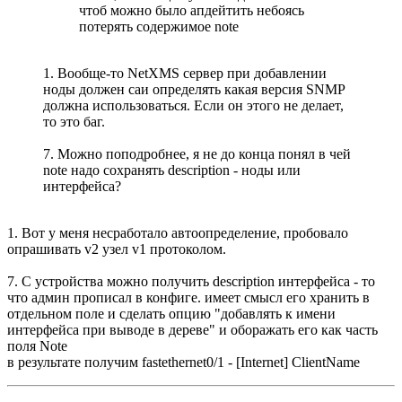
чтоб можно было апдейтить небоясь
потерять содержимое note
1. Вообще-то NetXMS сервер при добавлении
ноды должен саи определять какая версия SNMP
должна использоваться. Если он этого не делает,
то это баг.
7. Можно поподробнее, я не до конца понял в чей
note надо сохранять description - ноды или
интерфейса?
1. Вот у меня несработало автоопределение, пробовало
опрашивать v2 узел v1 протоколом.
7. С устройства можно получить description интерфейса - то
что админ прописал в конфиге. имеет смысл его хранить в
отдельном поле и сделать опцию "добавлять к имени
интерфейса при выводе в дереве" и оборажать его как часть
поля Note
в результате получим fastethernet0/1 - [Internet] ClientName