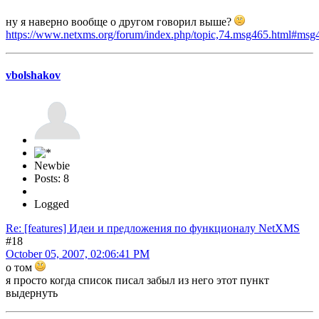
ну я наверно вообще о другом говорил выше?
https://www.netxms.org/forum/index.php/topic,74.msg465.html#msg
vbolshakov
Newbie
Posts: 8
Logged
Re: [features] Идеи и предложения по функционалу NetXMS
#18
October 05, 2007, 02:06:41 PM
о том
я просто когда список писал забыл из него этот пункт
выдернуть