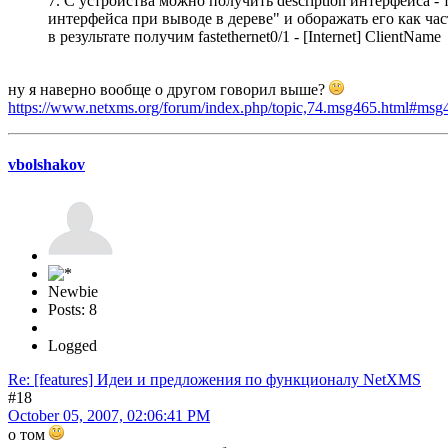
7. С устройства можно получить description интерфейса -
интерфейса при выводе в дереве" и оборажать его как час
в результате получим fastethernet0/1 - [Internet] ClientName
ну я наверно вообще о другом говорил выше?
https://www.netxms.org/forum/index.php/topic,74.msg465.html#msg
vbolshakov
Newbie
Posts: 8
Logged
Re: [features] Идеи и предложения по функционалу NetXMS
#18
October 05, 2007, 02:06:41 PM
о том