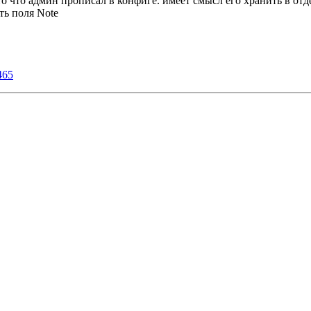
 то что админ прописал в конфиге. имеет смысл его хранить в от
ть поля Note
465