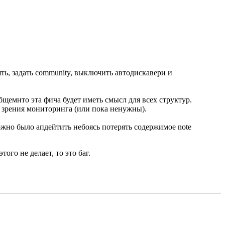
ть, задать community, выключить автодискавери и
бщемнто эта фича будет иметь смысл для всех структур.
 зрения мониторинга (или пока ненужны).
можно было апдейтить небоясь потерять содержимое note
го не делает, то это баг.