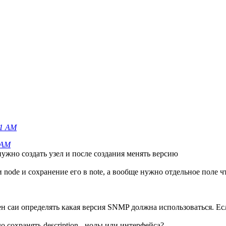
51 AM
2 AM
ужно создать узел и после создания менять версию
и node и сохранение его в note, а вообще нужно отдельное поле 
саи определять какая версия SNMP должна использоваться. Если 
о сохранять description - ноды или интерфейса?