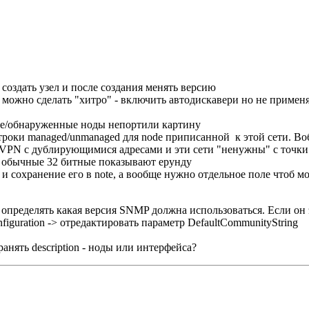
создать узел и после создания менять версию
можно сделать "хитро" - включить автодискавери но не применя
нные/обнаруженные ноды непортили картину
строки managed/unmanaged для node приписанной к этой сети. Во
S VPN с дублирующимися адресами и эти сети "ненужны" с точки
в обычные 32 битные показывают ерунду
 и сохранение его в note, а вообще нужно отдельное поле чтоб 
ределять какая версия SNMP должна использоваться. Если он это
nfiguration -> отредактировать параметр DefaultCommunityString
ранять description - ноды или интерфейса?