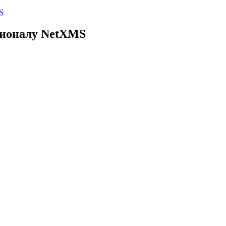
S
кционалу NetXMS