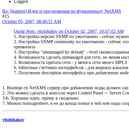
Logged
Re: [features] Идеи и предложения по функционалу NetXMS
#15
October 05, 2007, 08:49:51 AM
Quote from: vbolshakov on October 02, 2007, 10:07:02 AM
1. Настройка версии SNMP по умолчанию - сейчас нужно 
2. Настройка SNMP community по умолчанию - сейчас это 
применить
3. Настройка "unmanaged by default" - чтоб свежесозда
4. Возможность сделать unmanaged для сети, не меняя на
5. Возможность прятать сети - у меня в сети много MPL
6. 64битные счетчики интерфейсов - для жирных канало
7. Получение description интерфейса при добавлении node
1. Вообще-то NetXMS сервер при добавлении ноды должен саи оп
2. Это можно сделать в консоли через Control Panel -> Server Co
3-6. Хорошие идеи, приму к сведению.
7. Можно поподробнее, я не до конца понял в чей note надо сох
vbolshakov