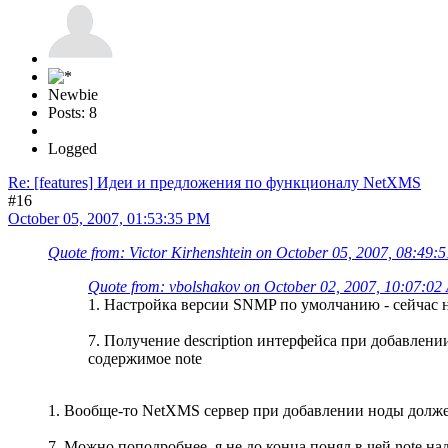
Newbie
Posts: 8
Logged
Re: [features] Идеи и предложения по функционалу NetXMS
#16
October 05, 2007, 01:53:35 PM
Quote from: Victor Kirhenshtein on October 05, 2007, 08:49:
Quote from: vbolshakov on October 02, 2007, 10:07:0
1. Настройка версии SNMP по умолчанию - сейчас н
7. Получение description интерфейса при добавлени
содержимое note
1. Вообще-то NetXMS сервер при добавлении ноды должен 
7. Можно поподробнее, я не до конца понял в чей note над