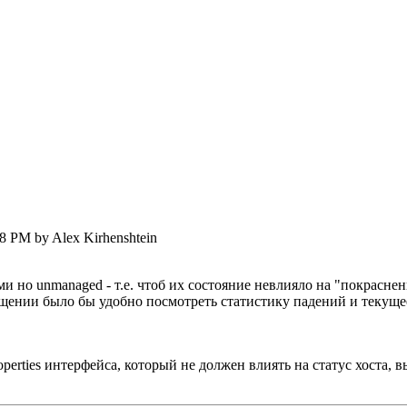
38 PM by Alex Kirhenshtein
но unmanaged - т.е. чтоб их состояние невлияло на "покраснени
щении было бы удобно посмотреть статистику падений и текущее
perties интерфейса, который не должен влиять на статус хоста, выст