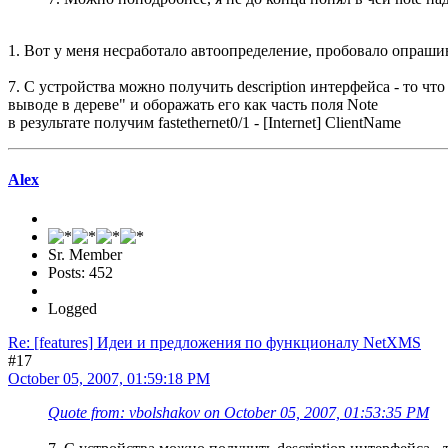
1. Вот у меня несработало автоопределение, пробовало опрашив
7. С устройства можно получить description интерфейса - то ч
выводе в дереве" и оборажать его как часть поля Note
в результате получим fastethernet0/1 - [Internet] ClientName
Alex
Sr. Member
Posts: 452
Logged
Re: [features] Идеи и предложения по функционалу NetXMS
#17
October 05, 2007, 01:59:18 PM
Quote from: vbolshakov on October 05, 2007, 01:53:35 PM