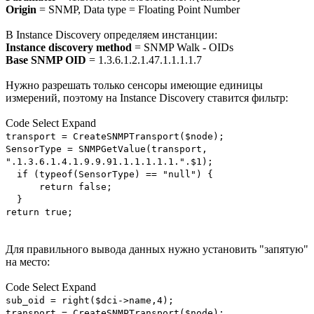
Origin
= SNMP, Data type = Floating Point Number
В Instance Discovery определяем инстанции:
Instance discovery method
= SNMP Walk - OIDs
Base SNMP OID
= 1.3.6.1.2.1.47.1.1.1.1.7
Нужно разрешать только сенсоры имеющие единицы
измерений, поэтому на Instance Discovery ставится фильтр:
Code
Select
Expand
transport = CreateSNMPTransport($node);
SensorType = SNMPGetValue(transport,
".1.3.6.1.4.1.9.9.91.1.1.1.1.1.".$1);
if (typeof(SensorType) == "null") {
return false;
}
return true;
Для правильного вывода данных нужно установить "запятую"
на место:
Code
Select
Expand
sub_oid = right($dci->name,4);
transport = CreateSNMPTransport($node);