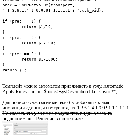
prec = SNMPGetValue(transport,
".1.3.6.1.4.1.9.9.91.1.1.1.1.3.".sub_oid);
if (prec == 1) {
return $1/10;
}
if (prec == 2) {
return $1/100;
}
if (prec == 3) {
return $1/1000;
}
return $1;
Темплейт можно автоматом привязывать к узлу. Automatic
Apply Rules = return $node->sysDescription like "Cisco *";
Для полного счастья не мешало бы добавлять в имя
инстанции единицы измерения, из .1.3.6.1.4.1.9.9.91.1.1.1.1.1
Но сделать это у меня не получается, видимо чего-то
недопонимаю...
Решение в посте ниже.