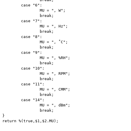
case "6":
MU = ", W";
break;
case "7":
MU = ", Hz";
break;
case "8":
MU = ", ˚C";
break;
case "9":
MU = ", %RH";
break;
case "10":
MU = ", RPM";
break;
case "11":
MU = ", CMM";
break;
case "14":
MU = ", dBm";
break;
}
return %(true,$1,$2.MU);