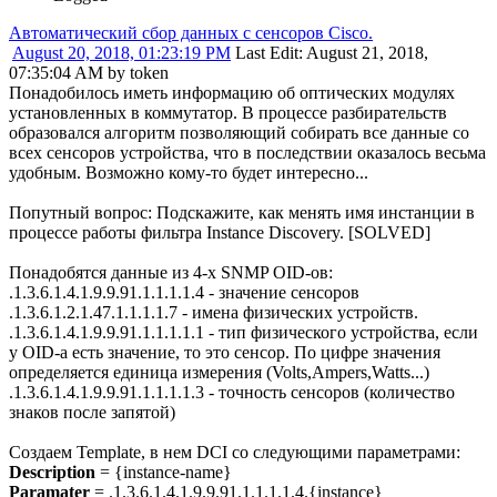
Автоматический сбор данных с сенсоров Cisco.
August 20, 2018, 01:23:19 PM
Last Edit
: August 21, 2018,
07:35:04 AM by token
Понадобилось иметь информацию об оптических модулях
установленных в коммутатор. В процессе разбирательств
образовался алгоритм позволяющий собирать все данные со
всех сенсоров устройства, что в последствии оказалось весьма
удобным. Возможно кому-то будет интересно...
Попутный вопрос: Подскажите, как менять имя инстанции в
процессе работы фильтра Instance Discovery. [SOLVED]
Понадобятся данные из 4-х SNMP OID-ов:
.1.3.6.1.4.1.9.9.91.1.1.1.1.4 - значение сенсоров
.1.3.6.1.2.1.47.1.1.1.1.7 - имена физических устройств.
.1.3.6.1.4.1.9.9.91.1.1.1.1.1 - тип физического устройства, если
у OID-а есть значение, то это сенсор. По цифре значения
определяется единица измерения (Volts,Ampers,Watts...)
.1.3.6.1.4.1.9.9.91.1.1.1.1.3 - точность сенсоров (количество
знаков после запятой)
Создаем Template, в нем DCI со следующими параметрами:
Description
= {instance-name}
Paramater
= .1.3.6.1.4.1.9.9.91.1.1.1.1.4.{instance}