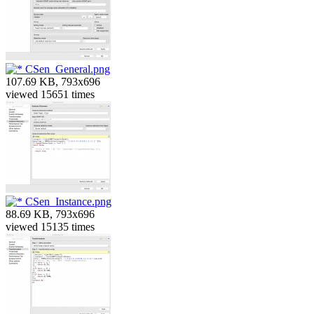
CSen_General.png
107.69 KB, 793x696
viewed 15651 times
CSen_Instance.png
88.69 KB, 793x696
viewed 15135 times