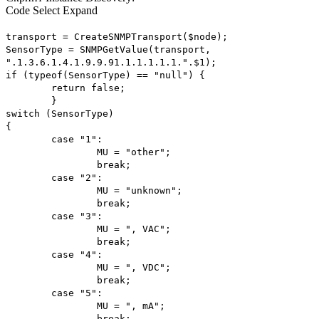
Code
Select
Expand
transport = CreateSNMPTransport($node);
SensorType = SNMPGetValue(transport,
".1.3.6.1.4.1.9.9.91.1.1.1.1.1.".$1);
if (typeof(SensorType) == "null") {
return false;
}
switch (SensorType)
{
case "1":
MU = "other";
break;
case "2":
MU = "unknown";
break;
case "3":
MU = ", VAC";
break;
case "4":
MU = ", VDC";
break;
case "5":
MU = ", mA";
break;