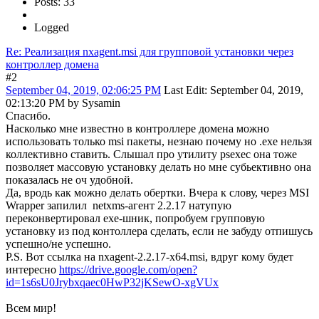
Posts: 33
Logged
Re: Реализация nxagent.msi для групповой установки через
контроллер домена
#2
September 04, 2019, 02:06:25 PM
Last Edit
: September 04, 2019,
02:13:20 PM by Sysamin
Спасибо.
Насколько мне известно в контроллере домена можно
использовать только msi пакеты, незнаю почему но .exe нельзя
коллективно ставить. Слышал про утилиту psexec она тоже
позволяет массовую установку делать но мне субьективно она
показалась не оч удобной.
Да, вродь как можно делать обертки. Вчера к слову, через MSI
Wrapper запилил netxms-агент 2.2.17 натупую
переконвертировал exe-шник, попробуем групповую
установку из под контоллера сделать, если не забуду отпишусь
успешно/не успешно.
P.S. Вот ссылка на nxagent-2.2.17-x64.msi, вдруг кому будет
интересно
https://drive.google.com/open?
id=1s6sU0Jrybxqaec0HwP32jKSewO-xgVUx
Всем мир!