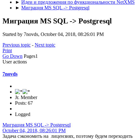
►
Идеи и предложения по функциональности NetXMS
►
Миграция MS SQL -> Postgresql
Миграция MS SQL -> Postgresql
Started by 7novds, October 04, 2018, 08:26:01 PM
Previous topic
-
Next topic
Print
Go Down
Pages
1
User actions
7novds
Jr. Member
Posts: 67
Logged
Миграция MS SQL -> Postgresql
October 04, 2018, 08:26:01 PM
Задача сэкономить на лицензиях, поэтому будем переходить