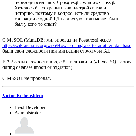
переходить на linux + posgresql c windows+mssql.
Хотелось бы сохранить как настройки так и
историю, поэтому и вопрос, есть ли средство
миграции с одной БД на другую , или может быть
был у кого-то опыт?
С MySQL (MariaDB) мигрировал на Postgresql через
https://wiki.netxms.org/wiki/How_to_migrate_to_another_database
были свои сложности при миграции структуры БД.
В 2.2.8 эти сложности вроде бы исправили (- Fixed SQL errors
during database import or migration)
С MSSQL не пробовал.
Victor Kirhenshtein
Lead Developer
Administrator