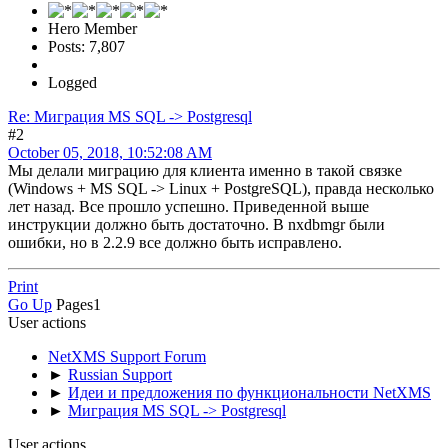
Hero Member
Posts: 7,807
Logged
Re: Миграция MS SQL -> Postgresql
#2
October 05, 2018, 10:52:08 AM
Мы делали миграцию для клиента именно в такой связке
(Windows + MS SQL -> Linux + PostgreSQL), правда несколько
лет назад. Все прошло успешно. Приведенной выше
инструкции должно быть достаточно. В nxdbmgr были
ошибки, но в 2.2.9 все должно быть исправлено.
Print
Go Up
Pages
1
User actions
NetXMS Support Forum
►
Russian Support
►
Идеи и предложения по функциональности NetXMS
►
Миграция MS SQL -> Postgresql
User actions