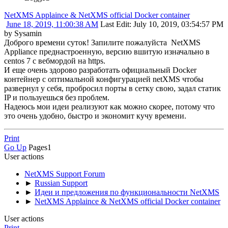
NetXMS Applaince & NetXMS official Docker container
June 18, 2019, 11:00:38 AM
Last Edit
: July 10, 2019, 03:54:57 PM
by Sysamin
Доброго времени суток! Запилите пожалуйста NetXMS
Appliance преднастроенную, версию вшитую изначально в
centos 7 с вебмордой на https.
И еще очень здорово разработать официальный Docker
контейнер с оптимальной конфигурацией netXMS чтобы
развернул у себя, пробросил порты в сетку свою, задал статик
IP и пользуешься без проблем.
Надеюсь мои идеи реализуют как можно скорее, потому что
это очень удобно, быстро и экономит кучу времени.
Print
Go Up
Pages
1
User actions
NetXMS Support Forum
►
Russian Support
►
Идеи и предложения по функциональности NetXMS
►
NetXMS Applaince & NetXMS official Docker container
User actions
Print