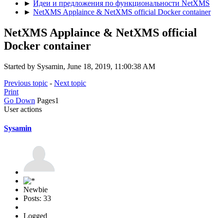
►
Идеи и предложения по функциональности NetXMS
►
NetXMS Applaince & NetXMS official Docker container
NetXMS Applaince & NetXMS official
Docker container
Started by Sysamin, June 18, 2019, 11:00:38 AM
Previous topic
-
Next topic
Print
Go Down
Pages
1
User actions
Sysamin
Newbie
Posts: 33
Logged