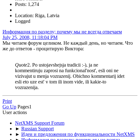
Posts: 1,274
Location: Riga, Latvia
Logged
Информация по разделу; почему мы не всегда отвечаем
July 25, 2008, 11:18:04 PM
Мы читаем форум целиком. Не каждый день, но читаем. Что
же до ответов - процитирую Виктора:
Quote
2. Po ustojavshejsja tradicii :-), ja ne
kommentiruju zaprosi na funkcional'nost', esli oni ne
vizivajut u menja vozrazenij. Obichno kommentarij idet
esli eto uze est' v tom ili inom vide, ili kakie-to
vozrazenija.
Print
Go Up
Pages
1
User actions
NetXMS Support Forum
►
Russian Support
►
Идеи и предложения по функциональности NetXMS
►
Информация по разделу; почему мы не всегда