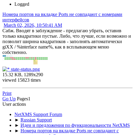
Logged
Номера портов на вкладке Ports не совпадают с номерами
интерфейсов
March 02, 2026, 10:50:41 AM
Сабж. Вводят в заблуждение - предлагаю убрать, оставив
только квадратики пустые. Либо, что лучше, если возможно и
позволит ширина квадратиков - заполнять автоматически
giXX / %interface name%, как в всплывающем меню
собственно.
state-status.png
15.32 KB, 1289x290
viewed 15823 times
Print
Go Up
Pages
1
User actions
NetXMS Support Forum
►
Russian Support
►
Идеи и предложения по функциональности NetXMS
►
Номера портов на вкладке Ports не совпадают с