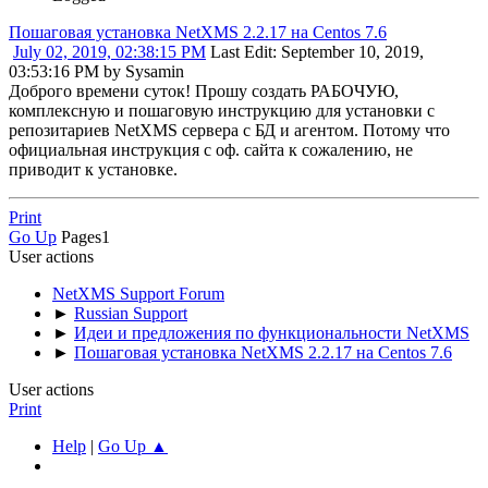
Пошаговая установка NetXMS 2.2.17 на Centos 7.6
July 02, 2019, 02:38:15 PM
Last Edit
: September 10, 2019,
03:53:16 PM by Sysamin
Доброго времени суток! Прошу создать РАБОЧУЮ,
комплексную и пошаговую инструкцию для установки с
репозитариев NetXMS сервера с БД и агентом. Потому что
официальная инструкция с оф. сайта к сожалению, не
приводит к установке.
Print
Go Up
Pages
1
User actions
NetXMS Support Forum
►
Russian Support
►
Идеи и предложения по функциональности NetXMS
►
Пошаговая установка NetXMS 2.2.17 на Centos 7.6
User actions
Print
Help
|
Go Up ▲