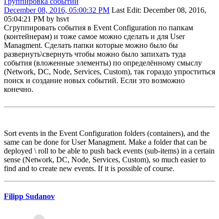
Группировка событий
December 08, 2016, 05:00:32 PM
Last Edit
: December 08, 2016,
05:04:21 PM by hsvt
Сгруппировать события в Event Configuration по папкам
(контейнерам) и тоже самое можно сделать и для User
Managment. Сделать папки которые можно было бы
развернуть\свернуть чтобы можно было запихать туда
события (вложенные элементы) по определённому смыслу
(Network, DC, Node, Services, Custom), так гораздо упроститься
поиск и создание новых событий. Если это возможно
конечно.
Sort events in the Event Configuration folders (containers), and the
same can be done for User Managment. Make a folder that can be
deployed \ roll to be able to push back events (sub-items) in a certain
sense (Network, DC, Node, Services, Custom), so much easier to
find and to create new events. If it is possible of course.
Filipp Sudanov