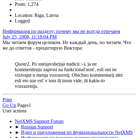
Posts: 1,274
Location: Riga, Latvia
Logged
Информация по разделу; почему мы не всегда отвечаем
July 25, 2008, 11:18:04 PM
Мы читаем форум целиком. Не каждый день, но читаем. Что
же до ответов - процитирую Виктора:
Quote
2. Po ustojavshejsja tradicii :-), ja ne
kommentiruju zaprosi na funkcional'nost', esli oni ne
vizivajut u menja vozrazenij. Obichno kommentarij idet
esli eto uze est' v tom ili inom vide, ili kakie-to
vozrazenija.
Print
Go Up
Pages
1
User actions
NetXMS Support Forum
►
Russian Support
►
Идеи и предложения по функциональности NetXMS
►
Информация по разделу; почему мы не всегда