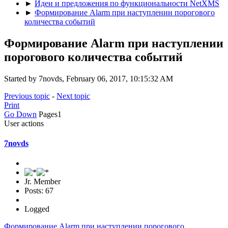
►
Идеи и предложения по функциональности NetXMS
►
Формирование Alarm при наступлении порогового
количества событий
Формирование Alarm при наступлении
порогового количества событий
Started by 7novds, February 06, 2017, 10:15:32 AM
Previous topic
-
Next topic
Print
Go Down
Pages
1
User actions
7novds
Jr. Member
Posts: 67
Logged
Формирование Alarm при наступлении порогового