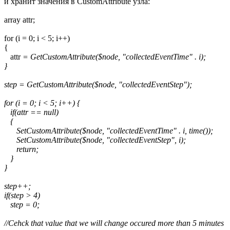
и хранит значения в CustomAttribute узла:
array attr;
for (i = 0; i < 5; i++)
{
attr
= GetCustomAttribute($node, "collectedEventTime" . i);
}
step = GetCustomAttribute($node, "collectedEventStep");
for (i = 0; i < 5; i++) {
if(attr
== null)
{
SetCustomAttribute($node, "collectedEventTime" . i, time());
SetCustomAttribute($node, "collectedEventStep", i);
return;
}
}
step++;
if(step > 4)
step = 0;
//Cehck that value that we will change occured more than 5 minutes