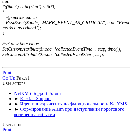
ago
if((time() - attr[step]) < 300)
{
//generate alarm
PostEvent($node, "MARK_EVENT_AS_CRITICAL", null, "Event
marked as critical");
}
//set new time value
SetCustomAttribute($node, "collectedEventTime" . step, time());
SetCustomAttribute($node, "collectedEventStep", step);
Print
Go Up
Pages
1
User actions
NetXMS Support Forum
►
Russian Support
►
Идеи и предложения по функциональности NetXMS
►
Формирование Alarm при наступлении порогового
количества событий
User actions
Print