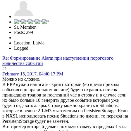
Sr. Member
Posts: 299
Location: Latvia
Logged
Re: Формирование Alarm при наступлении порогового
количества событий
#1
February 15, 2017, 04:40:17 PM
Можно но сложно.
В EPP нужно написать скрипт который (во время прихода
события о неправильном логине) будет сохранять список
пришедших трапов за последний час в строку и в случае если
их было больше 10 генерить другое событие который уже
будет создавать аларм. Строку можно хранить в Situations,
которые в релизе 2.1-M3 мы заменим на PersistentStorage. Если
в NXSL использовать посик Situations по имени, то переход на
PersistentStorage будет не заметен.
Вот пример который делает похожую задачу в пределах 1 узла