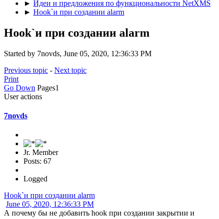
►
Идеи и предложения по функциональности NetXMS
►
Hook`и при создании alarm
Hook`и при создании alarm
Started by 7novds, June 05, 2020, 12:36:33 PM
Previous topic
-
Next topic
Print
Go Down
Pages
1
User actions
7novds
Jr. Member
Posts: 67
Logged
Hook`и при создании alarm
June 05, 2020, 12:36:33 PM
А почему бы не добавить hook при создании закрытии и