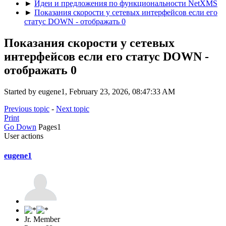
►
Идеи и предложения по функциональности NetXMS
►
Показания скорости у сетевых интерфейсов если его
статус DOWN - отображать 0
Показания скорости у сетевых
интерфейсов если его статус DOWN -
отображать 0
Started by eugene1, February 23, 2026, 08:47:33 AM
Previous topic
-
Next topic
Print
Go Down
Pages
1
User actions
eugene1
Jr. Member