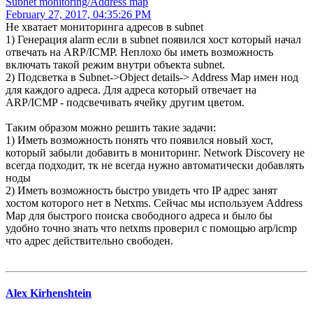
Subnet monitoring/Address map
February 27, 2017, 04:35:26 PM
Не хватает мониторинга адресов в subnet
1) Генерация alarm если в subnet появился хост который начал
отвечать на ARP/ICMP. Неплохо бы иметь возможность
включать такой режим внутри объекта subnet.
2) Подсветка в Subnet->Object details-> Address Map имен нод
для каждого адреса. Для адреса который отвечает на
ARP/ICMP - подсвечивать ячейку другим цветом.
Таким образом можно решить такие задачи:
1) Иметь возможность понять что появился новый хост,
который забыли добавить в мониторинг. Network Discoverу не
всегда подходит, тк не всегда нужно автоматически добавлять
ноды
2) Иметь возможность быстро увидеть что IP адрес занят
хостом которого нет в Netxms. Сейчас мы используем Address
Map для быстрого поиска свободного адреса и было бы
удобно точно знать что netxms проверил с помощью arp/icmp
что адрес действительно свободен.
Alex Kirhenshtein