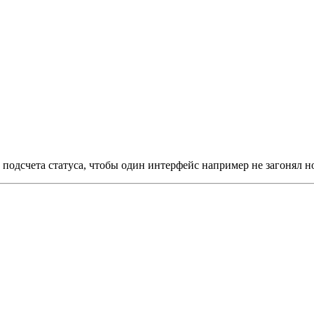
одсчета статуса, чтобы один интерфейс например не загонял ноду