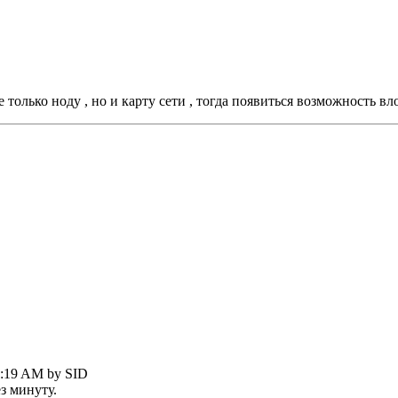
только ноду , но и карту сети , тогда появиться возможность вл
47:19 AM by SID
з минуту.