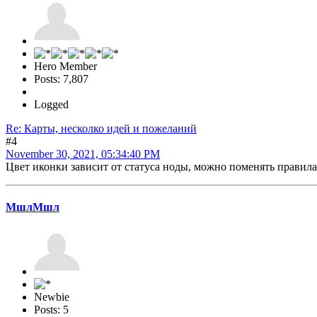
Hero Member
Posts: 7,807
Logged
Re: Карты, несколко идей и пожеланий
#4
November 30, 2021, 05:34:40 PM
Цвет иконки зависит от статуса ноды, можно поменять правила п
МшлМшл
Newbie
Posts: 5