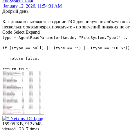
FileSystem.Total
January 12, 2026, 11:54:31 AM
Добрый день
Как должно выглядеть создание DCI для получения объема лог
нескольких экземплярах почему-то - но значений никаких не о
Code
Select
Expand
type = AgentReadParameter($node, "FileSystem.Type(" .. 
if ((type == null) || (type == "") || (type == "CDFS")
return false;
return true;
Netxms_DCI.png
159.05 KB, 912x948
viewed 12317 times