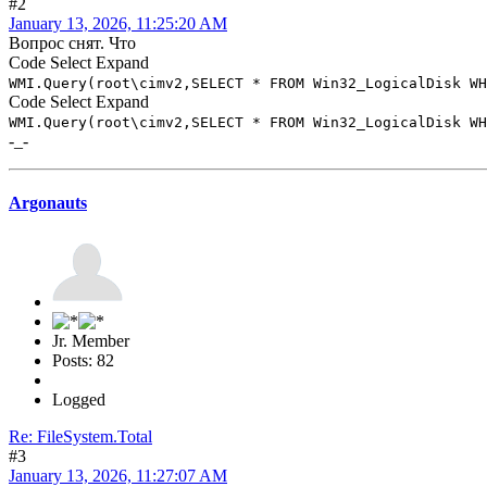
#2
January 13, 2026, 11:25:20 AM
Вопрос снят. Что
Code
Select
Expand
WMI.Query(root\cimv2,SELECT * FROM Win32_LogicalDisk WH
Code
Select
Expand
WMI.Query(root\cimv2,SELECT * FROM Win32_LogicalDisk WH
-_-
Argonauts
Jr. Member
Posts: 82
Logged
Re: FileSystem.Total
#3
January 13, 2026, 11:27:07 AM