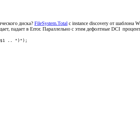
ического диска?
FileSystem.Total
с instance discovery от шаблона W
тдает, падает в Error. Параллельно с этим дефолтные DCI процен
$1 .. ")");
)