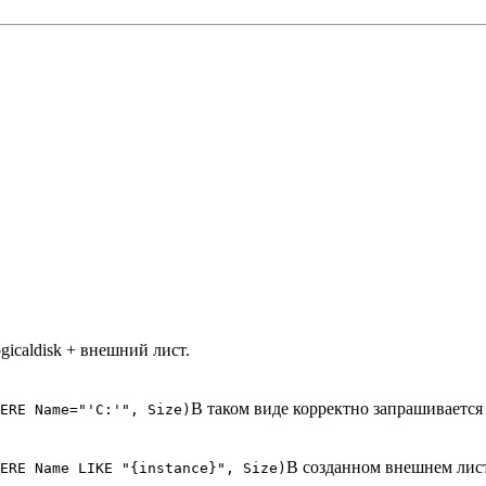
gicaldisk + внешний лист.
В таком виде корректно запрашивается
ERE Name="'C:'", Size)
В созданном внешнем листе
ERE Name LIKE "{instance}", Size)