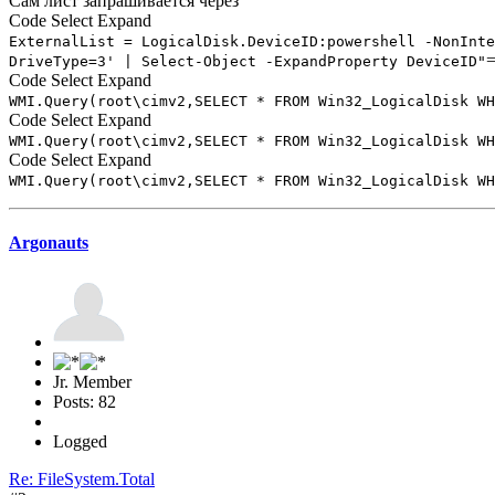
Сам лист запрашивается через
Code
Select
Expand
ExternalList = LogicalDisk.DeviceID:powershell -NonInte
DriveType=3' | Select-Object -ExpandProperty DeviceID"
Code
Select
Expand
WMI.Query(root\cimv2,SELECT * FROM Win32_LogicalDisk WH
Code
Select
Expand
WMI.Query(root\cimv2,SELECT * FROM Win32_LogicalDisk WH
Code
Select
Expand
WMI.Query(root\cimv2,SELECT * FROM Win32_LogicalDisk WH
Argonauts
Jr. Member
Posts: 82
Logged
Re: FileSystem.Total