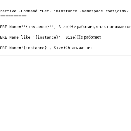
ractive -Command "Get-CimInstance -Namespace root\cimv2
===========
Не работает, я так понимаю о
ERE Name="'{instance}'", Size)
Не работает
ERE Name like '{instance}', Size)
Опять же нет
ERE Name='{instance}', Size)