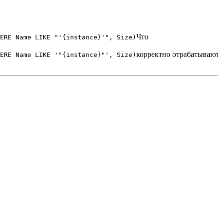
Что
ERE Name LIKE "'{instance}'", Size)
корректно отрабатываю
ERE Name LIKE '"{instance}"', Size)