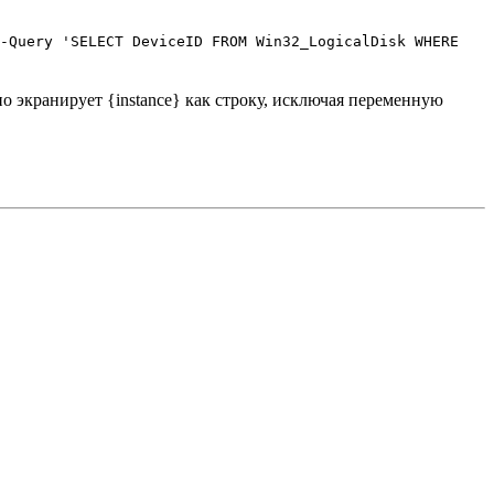
 -Query 'SELECT DeviceID FROM Win32_LogicalDisk WHERE
но экранирует {instance} как строку, исключая переменную