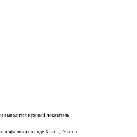
 и выводится нужный показатель
 инфа лежит в виде X: - С:, D: и т.п.