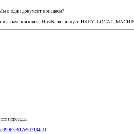
 Мы в один документ попадаем?
ения значения ключа HostName по пути HKEY_LOCAL_MACHINE\S
ссе переезда.
1ed39965e617e597184e1f