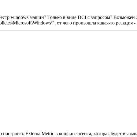
еестр windows машин? Только в виде DCI с запросом? Возможен 
s\Microsoft\Windows\", от чего произошла какая-то реакция - и
настроить ExternalMetric в конфиге агента, которая будет вызыва