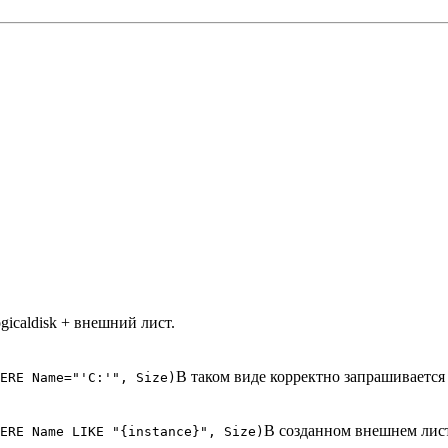
gicaldisk + внешний лист.
В таком виде корректно запрашивается
ERE Name="'C:'", Size)
В созданном внешнем листе
ERE Name LIKE "{instance}", Size)