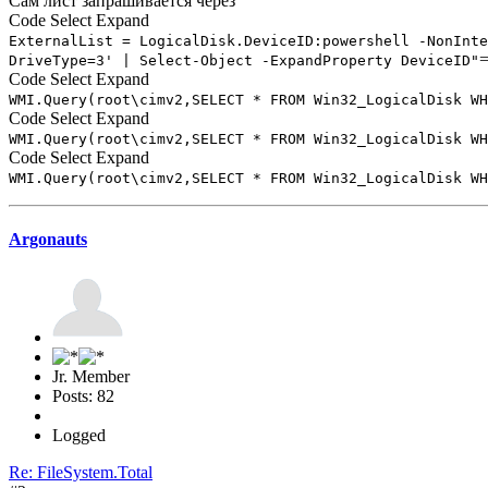
Сам лист запрашивается через
Code
Select
Expand
ExternalList = LogicalDisk.DeviceID:powershell -NonInte
DriveType=3' | Select-Object -ExpandProperty DeviceID"
Code
Select
Expand
WMI.Query(root\cimv2,SELECT * FROM Win32_LogicalDisk WH
Code
Select
Expand
WMI.Query(root\cimv2,SELECT * FROM Win32_LogicalDisk WH
Code
Select
Expand
WMI.Query(root\cimv2,SELECT * FROM Win32_LogicalDisk WH
Argonauts
Jr. Member
Posts: 82
Logged
Re: FileSystem.Total