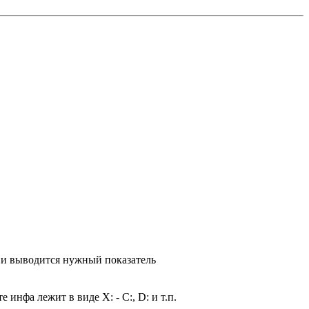
 и выводится нужный показатель
 инфа лежит в виде X: - С:, D: и т.п.