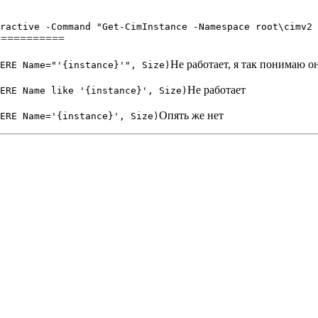
ractive -Command "Get-CimInstance -Namespace root\cimv2
===========
Не работает, я так понимаю о
ERE Name="'{instance}'", Size)
Не работает
ERE Name like '{instance}', Size)
Опять же нет
ERE Name='{instance}', Size)