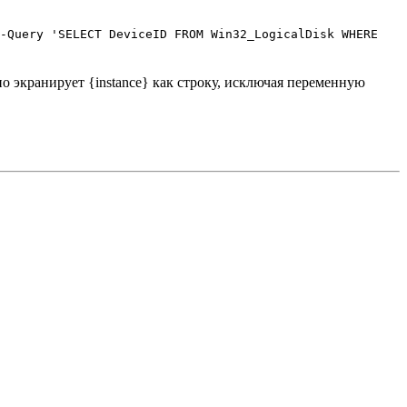
 -Query 'SELECT DeviceID FROM Win32_LogicalDisk WHERE
но экранирует {instance} как строку, исключая переменную