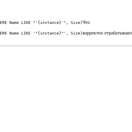
Что
ERE Name LIKE "'{instance}'", Size)
корректно отрабатываю
ERE Name LIKE '"{instance}"', Size)