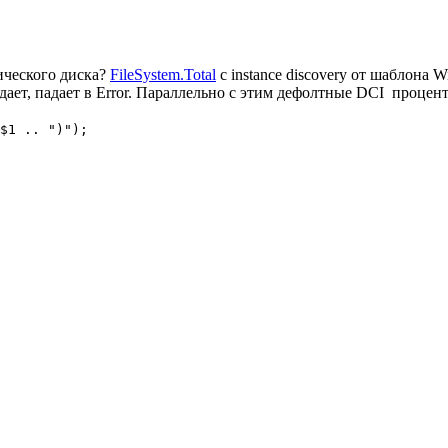
ического диска?
FileSystem.Total
с instance discovery от шаблона W
тдает, падает в Error. Параллельно с этим дефолтные DCI процен
$1 .. ")");
)