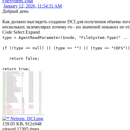
FileSystem.Total
January 12, 2026, 11:54:31 AM
Добрый день
Как должно выглядеть создание DCI для получения объема лог
нескольких экземплярах почему-то - но значений никаких не о
Code
Select
Expand
type = AgentReadParameter($node, "FileSystem.Type(" .. 
if ((type == null) || (type == "") || (type == "CDFS")
return false;
return true;
Netxms_DCI.png
159.05 KB, 912x948
viewed 12305 times