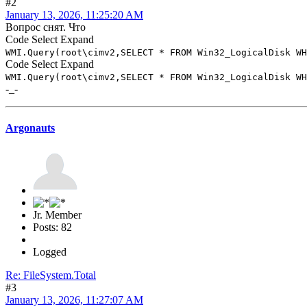
#2
January 13, 2026, 11:25:20 AM
Вопрос снят. Что
Code
Select
Expand
WMI.Query(root\cimv2,SELECT * FROM Win32_LogicalDisk WH
Code
Select
Expand
WMI.Query(root\cimv2,SELECT * FROM Win32_LogicalDisk WH
-_-
Argonauts
Jr. Member
Posts: 82
Logged
Re: FileSystem.Total
#3
January 13, 2026, 11:27:07 AM