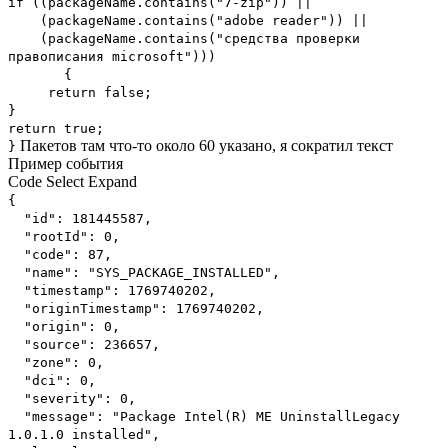
if ((packageName.contains("7-zip")) ||
(packageName.contains("adobe reader")) ||
(packageName.contains("средства проверки
правописания microsoft")))
{
return false;
}
return true;
Пакетов там что-то около 60 указано, я сократил текст
}
Пример события
Code
Select
Expand
{
"id": 181445587,
"rootId": 0,
"code": 87,
"name": "SYS_PACKAGE_INSTALLED",
"timestamp": 1769740202,
"originTimestamp": 1769740202,
"origin": 0,
"source": 236657,
"zone": 0,
"dci": 0,
"severity": 0,
"message": "Package Intel(R) ME UninstallLegacy
1.0.1.0 installed",