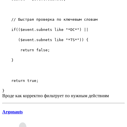
// Быстрая проверка по ключевым словам
if(($event.subnets like "*DC*") ||
($event.subnets like "*TS*")) {
return false;
}
return true;
}
Вроде как корректно фильтрует по нужным действиям
Argonauts