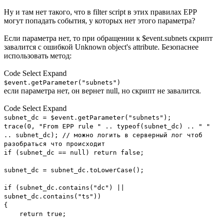
Ну и там нет такого, что в filter script в этих правилах EPP
могут попадать события, у которых нет этого параметра?
Eсли параметра нет, то при обращении к $event.subnets скрипт
завалится с ошибкой Unknown object's attribute. Безопаснее
использовать метод:
Code
Select
Expand
$event.getParameter("subnets")
если параметра нет, он вернет null, но скрипт не завалится.
Code
Select
Expand
subnet_dc = $event.getParameter("subnets");
trace(0, "From EPP rule " .. typeof(subnet_dc) .. " "
.. subnet_dc); // можно логить в серверный лог чтоб
разобраться что происходит
if (subnet_dc == null) return false;
subnet_dc = subnet_dc.toLowerCase();
if (subnet_dc.contains("dc") ||
subnet_dc.contains("ts"))
{
return true;