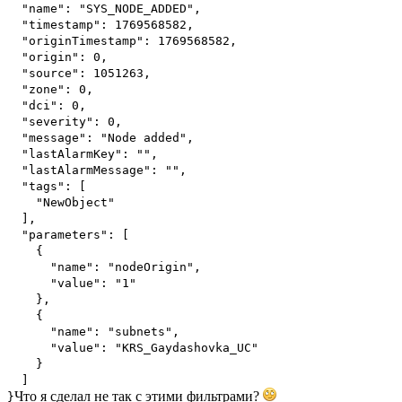
"name": "SYS_NODE_ADDED",
"timestamp": 1769568582,
"originTimestamp": 1769568582,
"origin": 0,
"source": 1051263,
"zone": 0,
"dci": 0,
"severity": 0,
"message": "Node added",
"lastAlarmKey": "",
"lastAlarmMessage": "",
"tags": [
"NewObject"
],
"parameters": [
{
"name": "nodeOrigin",
"value": "1"
},
{
"name": "subnets",
"value": "KRS_Gaydashovka_UC"
}
]
Что я сделал не так с этими фильтрами?
}