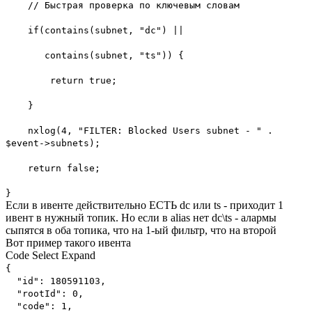
// Быстрая проверка по ключевым словам
if(contains(subnet, "dc") ||
contains(subnet, "ts")) {
return true;
}
nxlog(4, "FILTER: Blocked Users subnet - " .
$event->subnets);
return false;
}
Если в ивенте действительно ЕСТЬ dc или ts - приходит 1
ивент в нужный топик. Но если в alias нет dc\ts - алармы
сыпятся в оба топика, что на 1-ый фильтр, что на второй
Вот пример такого ивента
Code
Select
Expand
{
"id": 180591103,
"rootId": 0,
"code": 1,