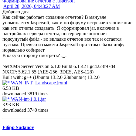
Формирование отчетов с Jaspersoft
April 28, 2026, 04:43:27 AM
Доброго дня.
Как сейчас работает создание отчетов? В мануале
упоминается Jaspersoft, как и по форуму встречается описание
как эти отчеты создавать. Я сформировал jar, включил в
настройках сервера отчеты, но сервер не опознает
подсунутый файл - во вкладке отчетов все так и остается
пустым. Превью из макета Jaspersoft при этом с базы инфу
нормально собирает
В какую сторону смотреть? -_-
NetXMS Server Version 6.1.0 Build 6.1-421-gc4223f97d4
NXCP: 5.62.1.55 (AES-256, 3DES, AES-128)
Built with: g++ (Ubuntu 13.2.0-23ubuntu4) 13.2.0
WAN_INT_Landscape.jrxml
6.53 KB
downloaded 3819 times
WAN-int-1.0.1.jar
3.93 KB
downloaded 3740 times
Filipp Sudanov