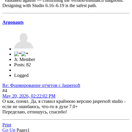
validated against — confirming the version-mismatch diagnosis.
Designing with Studio 6.16–6.19 is the safest path.
Argonauts
Jr. Member
Posts: 82
Logged
Re: Формирование отчетов с Jaspersoft
#4
May 20, 2026, 02:22:02 PM
О как, понял. Да, я ставил крайнюю версию jaspersoft studio -
если не ошибаюсь, что-то в духе 7.0+
Переделаю, отпишусь, спасибо!
Print
Go Up
Pages
1