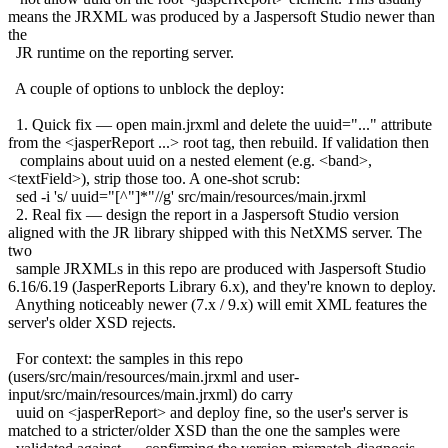
means the JRXML was produced by a Jaspersoft Studio newer than
the
JR runtime on the reporting server.
A couple of options to unblock the deploy:
1. Quick fix — open main.jrxml and delete the uuid="..." attribute
from the <jasperReport ...> root tag, then rebuild. If validation then
complains about uuid on a nested element (e.g. <band>,
<textField>), strip those too. A one-shot scrub:
sed -i 's/ uuid="[^"]*"//g' src/main/resources/main.jrxml
2. Real fix — design the report in a Jaspersoft Studio version
aligned with the JR library shipped with this NetXMS server. The
two
sample JRXMLs in this repo are produced with Jaspersoft Studio
6.16/6.19 (JasperReports Library 6.x), and they're known to deploy.
Anything noticeably newer (7.x / 9.x) will emit XML features the
server's older XSD rejects.
For context: the samples in this repo
(users/src/main/resources/main.jrxml and user-
input/src/main/resources/main.jrxml) do carry
uuid on <jasperReport> and deploy fine, so the user's server is
matched to a stricter/older XSD than the one the samples were