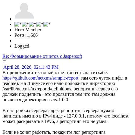
Hero Member
Posts: 1,666
Logged
Re: Формирование отчетов с Jaspersoft
#1
April 28, 2026, 02:11:43 PM
В приложении тестовый отчет (он есть на гитхабе:
https://github.com/netxms/sample-report
, там есть чуток инфы в
readme). На Линуксе его надо положить в директорию
/var/lib/netxms/nxreportd/definitions, репортинг сервер его
должен подцепить - это проявится тем что там должна
появится директория users-1.0.0.
В настройках сервера адрес репортинг сервера нужно
написать именно в IPv4 виде - 127.0.0.1, потому что localhost
может раскрывать в IPv6, а репортинг его не умел.
Если не хочет работать, покажите лог репортинга