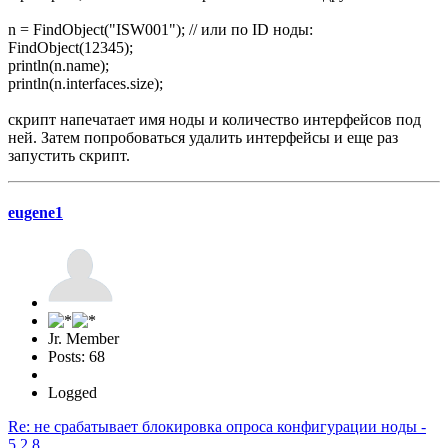
n = FindObject("ISW001"); // или по ID ноды:
FindObject(12345);
println(n.name);
println(n.interfaces.size);
скрипт напечатает имя ноды и количество интерфейсов под
ней. Затем попробоваться удалить интерфейсы и еще раз
запустить скрипт.
eugene1
Jr. Member
Posts: 68
Logged
Re: не срабатывает блокировка опроса конфигурации ноды -
5.2.8