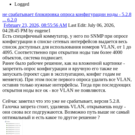
Logged
не срабатывает блокировка опроса конфигурации ноды - 5.2.8
... 6.2.0
February 23, 2026, 08:55:56 AM
Last Edit
: July 06, 2026,
04:28:45 PM by eugene1
Есть специфичный коммутатор, у него по SNMP при опросе
конфигурации в списке сетевых интерфейсов выдается весь
список доступных для использования номеров VLAN, от 1 до
4095. Соответственно при открытии ноды там более 4000
объектов, система подвисает.
Ранее было рабочее решение, как на вложенной картинке -
запретить опрос конфигурации и вручную его также не
запускать (проект сдан в эксплуатацию, конфиг годам не
меняется). При этом после первого опроса удалить все VLAN,
оставив только нужные интерфейсы. Тогда при последующих
открытия ноды все ок - все VLAN не появляются.
Сейчас заметил что это уже не срабатывает, версия 5.2.8.
Галочка запрета стоит, удаляешь VLAN, открываешь ноду -
они снова все подгружаются. Возможно путь выше не самый
оптимальный и есть какое то другое решение ?