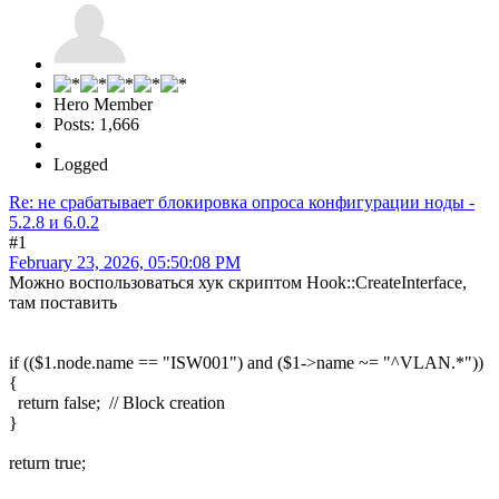
Hero Member
Posts: 1,666
Logged
Re: не срабатывает блокировка опроса конфигурации ноды -
5.2.8 и 6.0.2
#1
February 23, 2026, 05:50:08 PM
Можно воспользоваться хук скриптом Hook::CreateInterface,
там поставить
if (($1.node.name == "ISW001") and ($1->name ~= "^VLAN.*"))
{
return false; // Block creation
}
return true;