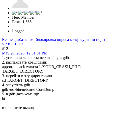
Hero Member
Posts: 1,666
Logged
Re: не срабатывает блокировка опроса конфигурации ноды -
5.2.8 ... 6.1.2
#12
May 26, 2026, 12:51:01 PM
1. установить пакеты netxms-dbg и gdb
2. распаковать креш дамп:
apport-unpack /var/crash/YOUR_CRASH_FILE
TARGET_DIRECTORY
3. перейти в эту директорию
cd TARGET_DIRECTORY
4. запустить gdb
gdb /usr/bin/netxmsd CoreDump
5. в gdb дать команду
bt
и покажите вывод