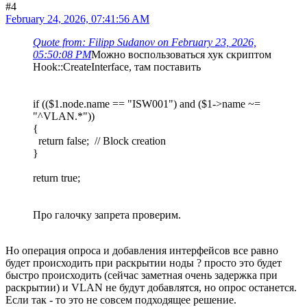
#4
February 24, 2026, 07:41:56 AM
Quote from: Filipp Sudanov on February 23, 2026,
05:50:08 PM
Можно воспользоваться хук скриптом
Hook::CreateInterface, там поставить
if (($1.node.name == "ISW001") and ($1->name ~=
"^VLAN.*"))
{
return false; // Block creation
}
return true;
Про галочку запрета проверим.
Но операция опроса и добавления интерфейсов все равно
будет происходить при раскрытии ноды ? просто это будет
быстро происходить (сейчас заметная очень задержка при
раскрытии) и VLAN не будут добавлятся, но опрос останется.
Если так - то это не совсем подходящее решение.