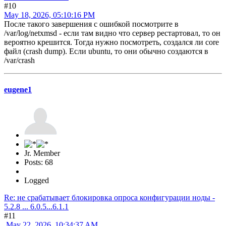
#10
May 18, 2026, 05:10:16 PM
После такого завершения с ошибкой посмотрите в
/var/log/netxmsd - если там видно что сервер рестартовал, то он
вероятно крешится. Тогда нужно посмотреть, создался ли core
файл (crash dump). Если ubuntu, то они обычно создаются в
/var/crash
eugene1
Jr. Member
Posts: 68
Logged
Re: не срабатывает блокировка опроса конфигурации ноды -
5.2.8 ... 6.0.5...6.1.1
#11
May 22, 2026, 10:34:37 AM