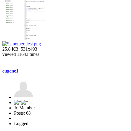
another_test.png
25.8 KB, 531x493
viewed 11643 times
eugene1
Jr. Member
Posts: 68
Logged