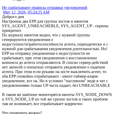
Не срабатывают правила отправки уведомлений
May 12, 2026, 05:24:25 AM
Доброго дня
Настроены два EPP для группы хостов и ивентов
SYS_AGENT_UNREACHEBLE, SYS_AGENT_UP - скрины
прикрепил
По журналу ивентов видно, что с нужной группы
генерируются уведомления о
недоступности\работоспособности агента, периодически и с
нужной для срабатывания уведомления длительностью. Но!
EPP на отправку уведомления о недоступности не
срабатывает, при этом уведомления о восстановлении
коннекта до агента отправляются. В списке сервер-действий
нет записей о попытках отправить уведомление о падении
агента. При этом если руками на хосте выключить агент, то
оба EPP спокойно отрабатывают - ивент-таймер-аларм-
уведомление, все ок. Но в условно "пассивном" виде в чат с
уведомлениями только UP часть падает, без UNREACHABLE
В таком же шаблоне мониторятся ивенты SYS_NODE_DOWN
и SYS_NODE_UP по той же группе хостов и таких проблем
там не возникает, все отрабатывает корректно
Что проверить можно?