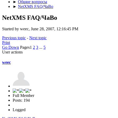
►
Общие вопросы
►
NetXMS FAQ/ЧаВо
NetXMS FAQ/ЧаВо
Started by weec, June 28, 2007, 12:16:45 PM
Previous topic
-
Next topic
Print
Go Down
Pages
1
2
3
...
5
User actions
weec
Full Member
Posts: 194
Logged