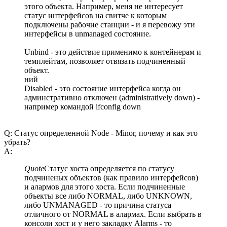
этого объекта. Например, меня не интересует
статус интерфейсов на свитче к которым
подключены рабочие станции - и я перевожу эти
интерфейсы в unmanaged состояние.
Unbind - это действие применимо к контейнерам и
темплейтам, позволяет отвязать подчиненный
объект.
ний
Disabled - это состояние интерфейса когда он
админстративно отключен (administratively down) -
например командой ifconfig down
Q: Статус определенной Node - Minor, почему и как это
убрать?
A:
Quote
Статус хоста определяется по статусу
подчиненых объектов (как правило интерфейсов)
и алармов для этого хоста. Если подчиненные
объекты все либо NORMAL, либо UNKNOWN,
либо UNMANAGED - то причина статуса
отличного от NORMAL в алармах. Если выбрать в
консоли хост и у него закладку Alarms - то