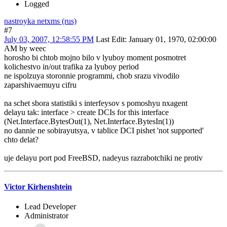
Logged
nastroyka netxms (rus)
#7
July 03, 2007, 12:58:55 PM
Last Edit
: January 01, 1970, 02:00:00
AM by weec
horosho bi chtob mojno bilo v lyuboy moment posmotret
kolichestvo in/out trafika za lyuboy period
ne ispolzuya storonnie programmi, chob srazu vivodilo
zaparshivaemuyu cifru
na schet sbora statistiki s interfeysov s pomoshyu nxagent
delayu tak: interface > create DCIs for this interface
(Net.Interface.BytesOut(1), Net.Interface.BytesIn(1))
no dannie ne sobirayutsya, v tablice DCI pishet 'not supported'
chto delat?
uje delayu port pod FreeBSD, nadeyus razrabotchiki ne protiv
Victor Kirhenshtein
Lead Developer
Administrator