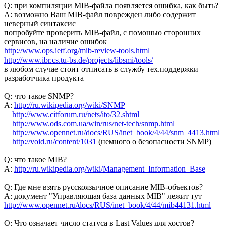
Q: при компиляции MIB-файла появляется ошибка, как быть?
A: возможно Ваш MIB-файл поврежден либо содержит
неверный синтаксис
попробуйте проверить MIB-файл, с помошью сторонних
сервисов, на наличие ошибок
http://www.ops.ietf.org/mib-review-tools.html
http://www.ibr.cs.tu-bs.de/projects/libsmi/tools/
в любом случае стоит отписать в службу тех.поддержки
разработчика продукта
Q: что такое SNMP?
A:
http://ru.wikipedia.org/wiki/SNMP
http://www.citforum.ru/nets/ito/32.shtml
http://www.ods.com.ua/win/rus/net-tech/snmp.html
http://www.opennet.ru/docs/RUS/inet_book/4/44/snm_4413.html
http://void.ru/content/1031
(немного о безопасности SNMP)
Q: что такое MIB?
A:
http://ru.wikipedia.org/wiki/Management_Information_Base
Q: Где мне взять русскоязычное описание MIB-объектов?
A: документ "Управляющая база данных MIB" лежит тут
http://www.opennet.ru/docs/RUS/inet_book/4/44/mib44131.html
Q: Что означает число статуса в Last Values для хостов?