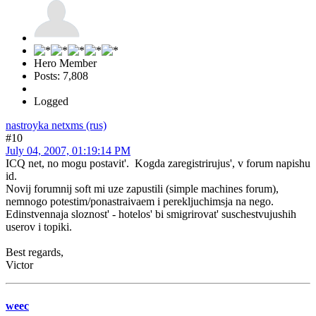
Hero Member
Posts: 7,808
Logged
nastroyka netxms (rus)
#10
July 04, 2007, 01:19:14 PM
ICQ net, no mogu postavit'. Kogda zaregistrirujus', v forum napishu
id.
Novij forumnij soft mi uze zapustili (simple machines forum),
nemnogo potestim/ponastraivaem i perekljuchimsja na nego.
Edinstvennaja sloznost' - hotelos' bi smigrirovat' suschestvujushih
userov i topiki.
Best regards,
Victor
weec