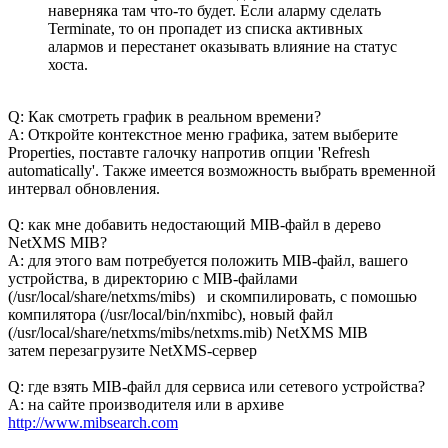
наверняка там что-то будет. Если аларму сделать
Terminate, то он пропадет из списка активных
алармов и перестанет оказывать влияние на статус
хоста.
Q: Как смотреть график в реальном времени?
A: Откройте контекстное меню графика, затем выберите
Properties, поставте галочку напротив опции 'Refresh
automatically'. Также имеется возможность выбрать временной
интервал обновления.
Q: как мне добавить недостающий MIB-файл в дерево
NetXMS MIB?
A: для этого вам потребуется положить MIB-файл, вашего
устройства, в директорию с MIB-файлами
(/usr/local/share/netxms/mibs) и скомпилировать, с помошью
компилятора (/usr/local/bin/nxmibc), новый файл
(/usr/local/share/netxms/mibs/netxms.mib) NetXMS MIB
затем перезагрузите NetXMS-сервер
Q: где взять MIB-файл для сервиса или сетевого устройства?
A: на сайте производителя или в архиве
http://www.mibsearch.com