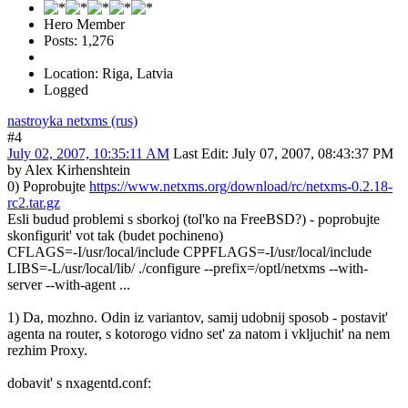
Hero Member
Posts: 1,276
Location: Riga, Latvia
Logged
nastroyka netxms (rus)
#4
July 02, 2007, 10:35:11 AM
Last Edit
: July 07, 2007, 08:43:37 PM
by Alex Kirhenshtein
0) Poprobujte
https://www.netxms.org/download/rc/netxms-0.2.18-
rc2.tar.gz
Esli budud problemi s sborkoj (tol'ko na FreeBSD?) - poprobujte
skonfigurit' vot tak (budet pochineno)
CFLAGS=-I/usr/local/include CPPFLAGS=-I/usr/local/include
LIBS=-L/usr/local/lib/ ./configure --prefix=/optl/netxms --with-
server --with-agent ...
1) Da, mozhno. Odin iz variantov, samij udobnij sposob - postavit'
agenta na router, s kotorogo vidno set' za natom i vkljuchit' na nem
rezhim Proxy.
dobavit' s nxagentd.conf: