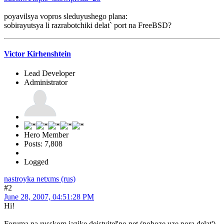
poyavilsya vopros sleduyushego plana:
sobirayutsya li razrabotchiki delat` port na FreeBSD?
Victor Kirhenshtein
Lead Developer
Administrator
Hero Member
Posts: 7,808
Logged
nastroyka netxms (rus)
#2
June 28, 2007, 04:51:28 PM
Hi!
Foruma na russkom jazike dejstvitel'no net (pohoze uze pora delat'),