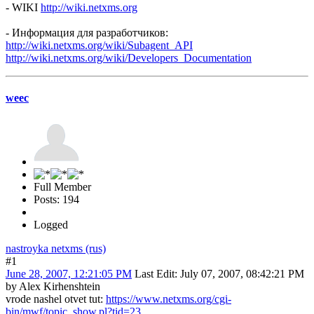
- WIKI
http://wiki.netxms.org
- Информация для разработчиков:
http://wiki.netxms.org/wiki/Subagent_API
http://wiki.netxms.org/wiki/Developers_Documentation
weec
Full Member
Posts: 194
Logged
nastroyka netxms (rus)
#1
June 28, 2007, 12:21:05 PM
Last Edit
: July 07, 2007, 08:42:21 PM
by Alex Kirhenshtein
vrode nashel otvet tut:
https://www.netxms.org/cgi-
bin/mwf/topic_show.pl?tid=23