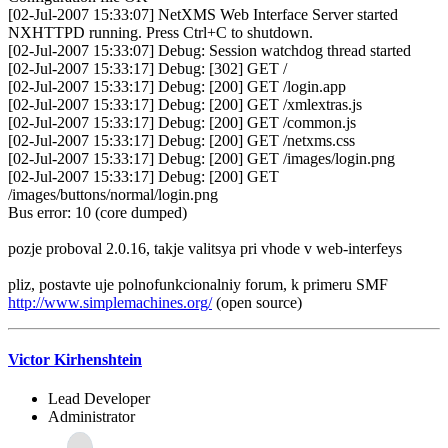
[02-Jul-2007 15:33:07] NetXMS Web Interface Server started
NXHTTPD running. Press Ctrl+C to shutdown.
[02-Jul-2007 15:33:07] Debug: Session watchdog thread started
[02-Jul-2007 15:33:17] Debug: [302] GET /
[02-Jul-2007 15:33:17] Debug: [200] GET /login.app
[02-Jul-2007 15:33:17] Debug: [200] GET /xmlextras.js
[02-Jul-2007 15:33:17] Debug: [200] GET /common.js
[02-Jul-2007 15:33:17] Debug: [200] GET /netxms.css
[02-Jul-2007 15:33:17] Debug: [200] GET /images/login.png
[02-Jul-2007 15:33:17] Debug: [200] GET
/images/buttons/normal/login.png
Bus error: 10 (core dumped)
pozje proboval 2.0.16, takje valitsya pri vhode v web-interfeys
pliz, postavte uje polnofunkcionalniy forum, k primeru SMF
http://www.simplemachines.org/
(open source)
Victor Kirhenshtein
Lead Developer
Administrator