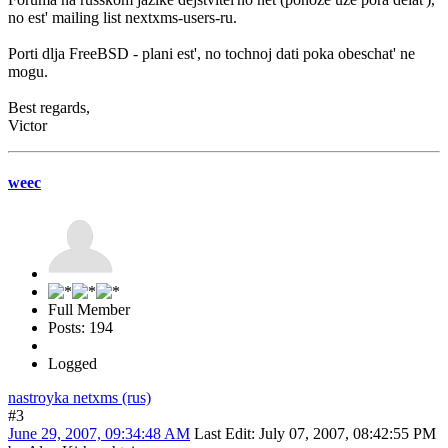
no est' mailing list nextxms-users-ru.
Porti dlja FreeBSD - plani est', no tochnoj dati poka obeschat' ne
mogu.
Best regards,
Victor
weec
Full Member
Posts: 194
Logged
nastroyka netxms (rus)
#3
June 29, 2007, 09:34:48 AM
Last Edit
: July 07, 2007, 08:42:55 PM