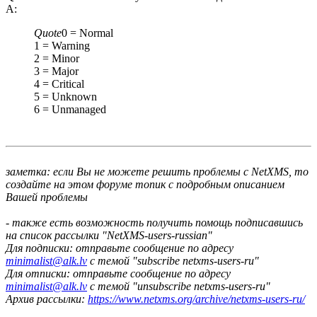
A:
Quote
0 = Normal
1 = Warning
2 = Minor
3 = Major
4 = Critical
5 = Unknown
6 = Unmanaged
заметка: если Вы не можете решить проблемы с NetXMS, то
создайте на этом форуме топик с подробным описанием
Вашей проблемы
- также есть возможность получить помощь подписавшись
на список рассылки "NetXMS-users-russian"
Для подписки: отправьте сообщение по адресу
minimalist@alk.lv
с темой "subscribe netxms-users-ru"
Для отписки: отправьте сообщение по адресу
minimalist@alk.lv
с темой "unsubscribe netxms-users-ru"
Архив рассылки:
https://www.netxms.org/archive/netxms-users-ru/