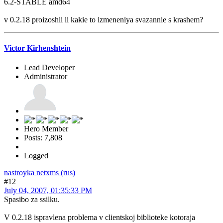
6.2-STABLE amd64
v 0.2.18 proizoshli li kakie to izmeneniya svazannie s krashem?
Victor Kirhenshtein
Lead Developer
Administrator
Hero Member
Posts: 7,808
Logged
nastroyka netxms (rus)
#12
July 04, 2007, 01:35:33 PM
Spasibo za ssilku.
V 0.2.18 ispravlena problema v clientskoj biblioteke kotoraja