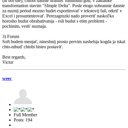
(ili bol'she), chtobi dannie hranilis' minimum god, v zakladke
transformation stavim "SImple Delta". Posle etogo sobrannie dannie
za nuznij period mozno budet exportirovat' v tekstovij fail, otkrit' v
Excel i prosummirovat'. Perezagruzki nado proverit' naskol'ko
horosho budut obrabativatsja - esli budut s etim problemi -
pochinim, vesh' nuznaja.
3) Forum
Soft budem menjat', nineshnij prosto pervim nashelsja kogda ja iskal
chto-nibud' chtobi bistro postavit'.
Best regards,
Victor
weec
Full Member
Posts: 194