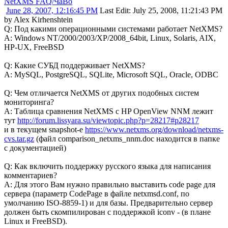
NetXMS FAQ/ЧаВо
June 28, 2007, 12:16:45 PM
Last Edit
: July 25, 2008, 11:21:43 PM
by Alex Kirhenshtein
Q: Под какими операционными системами работает NetXMS?
A: Windows NT/2000/2003/XP/2008_64bit, Linux, Solaris, AIX,
HP-UX, FreeBSD
Q: Какие СУБД поддерживает NetXMS?
A: MySQL, PostgreSQL, SQLite, Microsoft SQL, Oracle, ODBC
Q: Чем отличается NetXMS от других подобных систем
мониторинга?
A: Таблица сравнения NetXMS с HP OpenView NNM лежит
тут
http://forum.lissyara.su/viewtopic.php?p=28217#p28217
и в текущем snapshot-e
https://www.netxms.org/download/netxms-
cvs.tar.gz
(файл comparison_netxms_nnm.doc находится в папке
с документацией)
Q: Как включить поддержку русского языка для написания
комментариев?
A: Для этого Вам нужно правильно выставить code page для
сервера (параметр CodePage в файле netxmsd.conf, по
умолчанию ISO-8859-1) и для базы. Предварительно сервер
должен быть скомпилирован с поддержкой iconv - (в плане
Linux и FreeBSD).