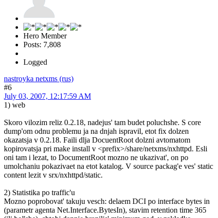
Hero Member
Posts: 7,808
Logged
nastroyka netxms (rus)
#6
July 03, 2007, 12:17:59 AM
1) web
Skoro vilozim reliz 0.2.18, nadejus' tam budet poluchshe. S core
dump'om odnu problemu ja na dnjah ispravil, etot fix dolzen
okazatsja v 0.2.18. Faili dlja DocuentRoot dolzni avtomatom
kopirovatsja pri make install v <prefix>/share/netxms/nxhttpd. Esli
oni tam i lezat, to DocumentRoot mozno ne ukazivat', on po
umolchaniu pokazivaet na etot katalog. V source packag'e ves' static
content lezit v srx/nxhttpd/static.
2) Statistika po traffic'u
Mozno poprobovat' takuju vesch: delaem DCI po interface bytes in
(parametr agenta Net.Interface.BytesIn), stavim retention time 365