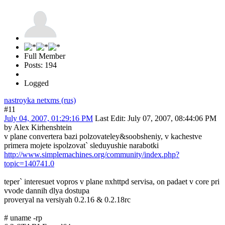
Full Member
Posts: 194
Logged
nastroyka netxms (rus)
#11
July 04, 2007, 01:29:16 PM
Last Edit
: July 07, 2007, 08:44:06 PM
by Alex Kirhenshtein
v plane convertera bazi polzovateley&soobsheniy, v kachestve
primera mojete ispolzovat` sleduyushie narabotki
http://www.simplemachines.org/community/index.php?
topic=140741.0
teper` interesuet vopros v plane nxhttpd servisa, on padaet v core pri
vvode dannih dlya dostupa
proveryal na versiyah 0.2.16 & 0.2.18rc
# uname -rp