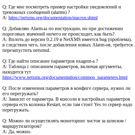
Q: Где мне посмотреть пример настройки уведомлений и
тревожных сообщений (alarms) ?
A:
https://netxms.org/documentation/macros.shtml
Q: Добавляю Alarm-ы по инструкции, но при достижении
пороговых значений ничего не происходит, как быть?
A: Вплоть до версии 0.2.19 в NetXMS имеется bug (проблема),
в следствии чего, после добавления новых Alarm-ов, требуется
перезапустить netxmsd.
Q: Где найти описание параметров nxagent-а ?
A: Таблица с описанием параметров, включая аргументы,
находится тут
https://www.netxms.org/documentation/common_parameters.html
Q: После изменения параметров в конфиге сервера, нужно ли
его перегружать?
A: Зависит от параметра. В консоли в настройках параметров
сервера есть колонка Restart, если там стоит Yes то сервер надо
перегружать.
Q: Можно ли осуществлять мониторинг хостов за шлюзом /
маршрутизатором?
A: Да, можно.