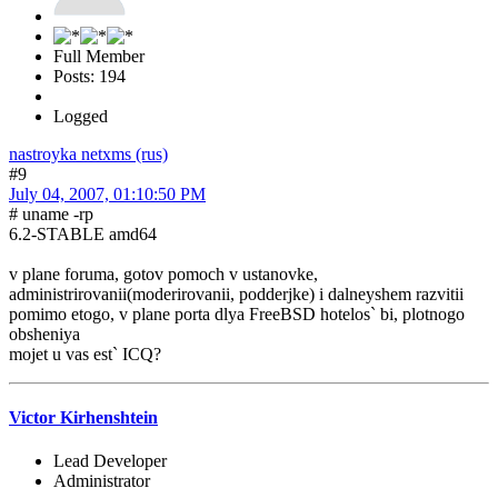
Full Member
Posts: 194
Logged
nastroyka netxms (rus)
#9
July 04, 2007, 01:10:50 PM
# uname -rp
6.2-STABLE amd64
v plane foruma, gotov pomoch v ustanovke,
administrirovanii(moderirovanii, podderjke) i dalneyshem razvitii
pomimo etogo, v plane porta dlya FreeBSD hotelos` bi, plotnogo
obsheniya
mojet u vas est` ICQ?
Victor Kirhenshtein
Lead Developer
Administrator