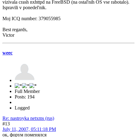
vizivala crash nxhttpd na FreeBSD (na ostal'nih OS vse rabotalo).
Ispravili v ponedel'nik.
Moj ICQ number: 379055985
Best regards,
Victor
weec
Full Member
Posts: 194
Logged
Re: nastroyka netxms (rus)
#13
July 11, 2007, 05:11:18 PM
ок, форум поменялся