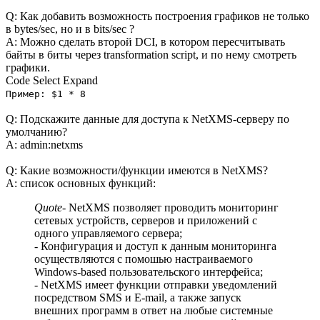
Q: Как добавить возможность построения графиков не только
в bytes/sec, но и в bits/sec ?
A: Можно сделать второй DCI, в котором пересчитывать
байты в биты через transformation script, и по нему смотреть
графики.
Code
Select
Expand
Пример: $1 * 8
Q: Подскажите данные для доступа к NetXMS-серверу по
умолчанию?
A: admin:netxms
Q: Какие возможности/функции имеются в NetXMS?
A: список основных функций:
Quote
- NetXMS позволяет проводить мониторинг
сетевых устройств, серверов и приложений с
одного управляемого сервера;
- Конфигурация и доступ к данным мониторинга
осуществляются с помошью настраиваемого
Windows-based пользовательского интерфейса;
- NetXMS имеет функции отправки уведомлений
посредством SMS и E-mail, а также запуск
внешних программ в ответ на любые системные