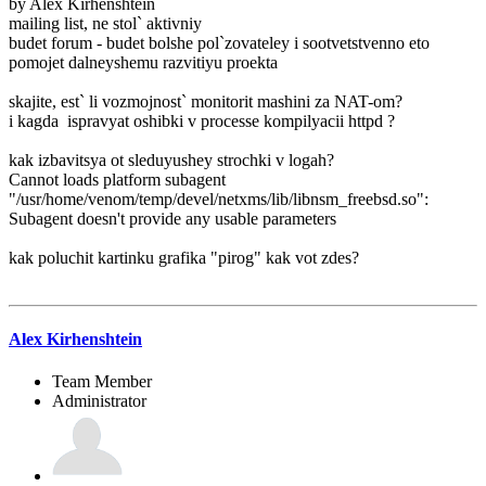
by Alex Kirhenshtein
mailing list, ne stol` aktivniy
budet forum - budet bolshe pol`zovateley i sootvetstvenno eto
pomojet dalneyshemu razvitiyu proekta
skajite, est` li vozmojnost` monitorit mashini za NAT-om?
i kagda ispravyat oshibki v processe kompilyacii httpd ?
kak izbavitsya ot sleduyushey strochki v logah?
Cannot loads platform subagent
"/usr/home/venom/temp/devel/netxms/lib/libnsm_freebsd.so":
Subagent doesn't provide any usable parameters
kak poluchit kartinku grafika "pirog" kak vot zdes?
Alex Kirhenshtein
Team Member
Administrator