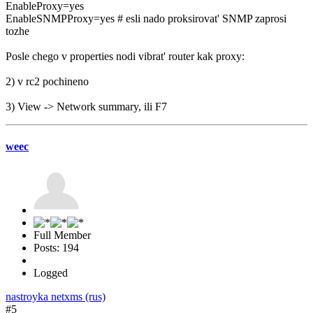
EnableProxy=yes
EnableSNMPProxy=yes # esli nado proksirovat' SNMP zaprosi
tozhe
Posle chego v properties nodi vibrat' router kak proxy:
2) v rc2 pochineno
3) View -> Network summary, ili F7
weec
Full Member
Posts: 194
Logged
nastroyka netxms (rus)
#5