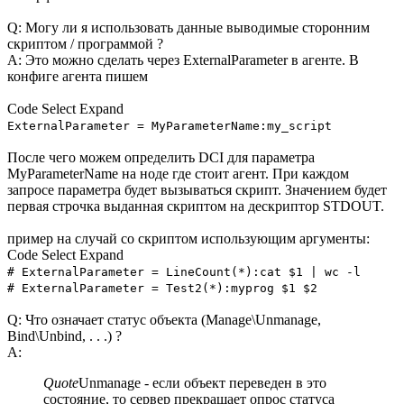
Q: Могу ли я использовать данные выводимые сторонним
скриптом / программой ?
A: Это можно сделать через ExternalParameter в агенте. В
конфиге агента пишем
Code
Select
Expand
ExternalParameter = MyParameterName:my_script
После чего можем определить DCI для параметра
MyParameterName на ноде где стоит агент. При каждом
запросе параметра будет вызываться скрипт. Значением будет
первая строчка выданная скриптом на дескриптор STDOUT.
пример на случай со скриптом использующим аргументы:
Code
Select
Expand
# ExternalParameter = LineCount(*):cat $1 | wc -l
# ExternalParameter = Test2(*):myprog $1 $2
Q: Что означает статус объекта (Manage\Unmanage,
Bind\Unbind, . . .) ?
A:
Quote
Unmanage - если объект переведен в это
состояние, то сервер прекращает опрос статуса