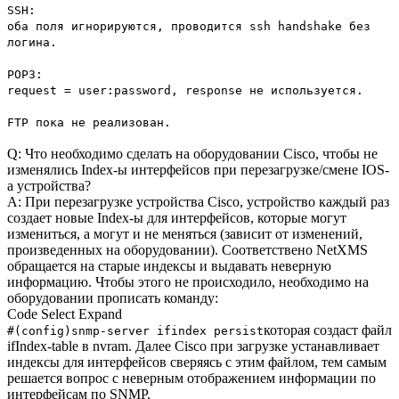
SSH:
оба поля игнорируются, проводится ssh handshake без
логина.
POP3:
request = user:password, response не используется.
FTP пока не реализован.
Q: Что необходимо сделать на оборудовании Cisco, чтобы не
изменялись Index-ы интерфейсов при перезагрузке/смене IOS-
а устройства?
A: При перезагрузке устройства Cisco, устройство каждый раз
создает новые Index-ы для интерфейсов, которые могут
измениться, а могут и не меняться (зависит от изменений,
произведенных на оборудовании). Соответствено NetXMS
обращается на старые индексы и выдавать неверную
информацию. Чтобы этого не происходило, необходимо на
оборудовании прописать команду:
Code
Select
Expand
которая создаст файл
#(config)snmp-server ifindex persist
ifIndex-table в nvram. Далее Cisco при загрузке устанавливает
индексы для интерфейсов сверяясь с этим файлом, тем самым
решается вопрос с неверным отображением информации по
интерфейсам по SNMP.