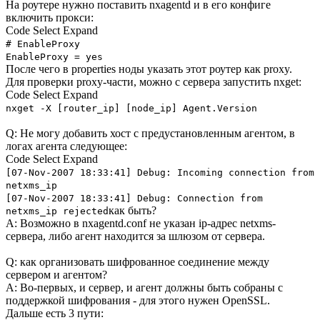
На роутере нужно поставить nxagentd и в его конфиге
включить прокси:
Code
Select
Expand
# EnableProxy
EnableProxy = yes
После чего в properties ноды указать этот роутер как proxy.
Для проверки proxy-части, можно с сервера запустить nxget:
Code
Select
Expand
nxget -X [router_ip] [node_ip] Agent.Version
Q: Не могу добавить хост с предустановленным агентом, в
логах агента следующее:
Code
Select
Expand
[07-Nov-2007 18:33:41] Debug: Incoming connection from
netxms_ip
[07-Nov-2007 18:33:41] Debug: Connection from
как быть?
netxms_ip rejected
A: Возможно в nxagentd.conf не указан ip-адрес netxms-
сервера, либо агент находится за шлюзом от сервера.
Q: как организовать шифрованное соединение между
сервером и агентом?
A: Во-первых, и сервер, и агент должны быть собраны с
поддержкой шифрования - для этого нужен OpenSSL.
Дальше есть 3 пути: