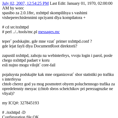
July 02, 2007, 12:54:25 PM
Last Edit
: January 01, 1970, 02:00:00
AM by weec
spasibo za 2.0.18rc, nxhttpd skompililsya s vashimi
visheperechislennimi opciyami dlya kompilatora +
# cd src/nxhttpd
# perl ../../tools/mc.pl
messages.mc
teper` podskajite, gde mne vzat` primer nxhttpd.conf ?
gde lejat fayli dlya DocumentRoot direktorii?
zapustil nxhttpd, zahoju na webinterfeys, vvoju login i parol, posle
chego nxhttpd padaet v koru
esli nujno mogu vilojit` core-fail
pojaluysta podskajite kak mne organizovat` sbor statistiki po trafiku
s interfeysa
chtob cherez god ya mog posmotret obyem poluchennogo trafika za
opredelenniy mesyac (chtob sbros schetchikov pri perezagruzke ne
vliyal)?
my ICQ#: 327845193
# ./nxhttpd -D
Configuration file OK