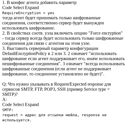
1. В конфиг агента добавить параметр
Code
Select
Expand
RequireEncryption = yes
тогда агент будет принимать только шифрованные
соединения, соответственно сервер будет вынужден
использовать шифрование.
2. В свойствах соотв. узла включить опцию "Force encryption"
- тогда сервер всегда будет использовать только шифрованные
соединения для связи с агентом на этом узле.
3. Выставить серверный параметр конфигурации
DefaultEncryptionPolicy в 2 или 3. 2 означает "использовать
шифрование если агент поддерживает его, иначе использовать
нешифрованные соединения". 3 означает "всегда использовать
шифрованные соединения (если агент не поддерживает
шифрование, то соединение установлено не будет)".
Q: Что нужно указывать в Request/Expected response для
сервисов SMTP, FTP, POP3, SSH (пример Service type =
SMTP)?
A:
Code
Select
Expand
SMTP:
request = адрес для отсылки мейла, response не
используется.