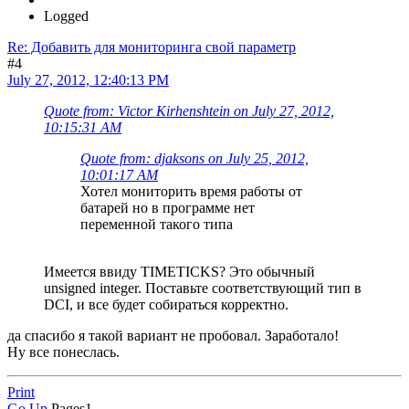
Logged
Re: Добавить для мониторинга свой параметр
#4
July 27, 2012, 12:40:13 PM
Quote from: Victor Kirhenshtein on July 27, 2012,
10:15:31 AM
Quote from: djaksons on July 25, 2012,
10:01:17 AM
Хотел мониторить время работы от
батарей но в программе нет
переменной такого типа
Имеется ввиду TIMETICKS? Это обычный
unsigned integer. Поставьте соответствующий тип в
DCI, и все будет собираться корректно.
да спасибо я такой вариант не пробовал. Заработало!
Ну все понеслась.
Print
Go Up
Pages
1