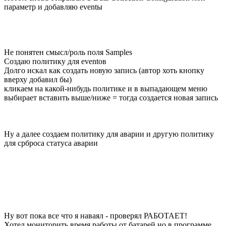
параметр и добавляю eventы
Не понятен смысл/роль поля Samples
Создаю политику для eventов
Долго искал как создать новую запись (автор хоть кнопку
вверху добавил бы)
кликаем на какой-нибудь политике и в выпадающем меню
выбирает вставить выше/ниже = тогда создается новая запись
Ну а далее создаем политику для аварии и другую политику
для срброса статуса аварии
Ну вот пока все что я наваял - проверял РАБОТАЕТ!
Хотел мониторить время работы от батарей но в программе