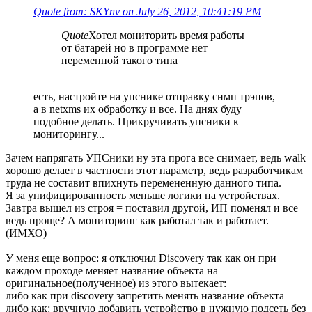
Quote from: SKYnv on July 26, 2012, 10:41:19 PM
Quote
Хотел мониторить время работы
от батарей но в программе нет
переменной такого типа
есть, настройте на упснике отправку снмп трэпов,
а в netxms их обработку и все. На днях буду
подобное делать. Прикручивать упсники к
мониторингу...
Зачем напрягать УПСники ну эта прога все снимает, ведь walk
хорошо делает в частности этот параметр, ведь разработчикам
труда не составит впихнуть перемененную данного типа.
Я за унифицированность меньше логики на устройствах.
Завтра вышел из строя = поставил другой, ИП поменял и все
ведь проще? А мониторинг как работал так и работает.
(ИМХО)
У меня еще вопрос: я отключил Discovery так как он при
каждом проходе меняет название объекта на
оригинальное(полученное) из этого вытекает:
либо как при discovery запретить менять название объекта
либо как: вручную добавить устройство в нужную подсеть без