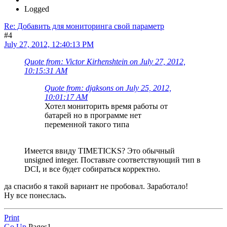
Logged
Re: Добавить для мониторинга свой параметр
#4
July 27, 2012, 12:40:13 PM
Quote from: Victor Kirhenshtein on July 27, 2012,
10:15:31 AM
Quote from: djaksons on July 25, 2012,
10:01:17 AM
Хотел мониторить время работы от
батарей но в программе нет
переменной такого типа
Имеется ввиду TIMETICKS? Это обычный
unsigned integer. Поставьте соответствующий тип в
DCI, и все будет собираться корректно.
да спасибо я такой вариант не пробовал. Заработало!
Ну все понеслась.
Print
Go Up
Pages
1