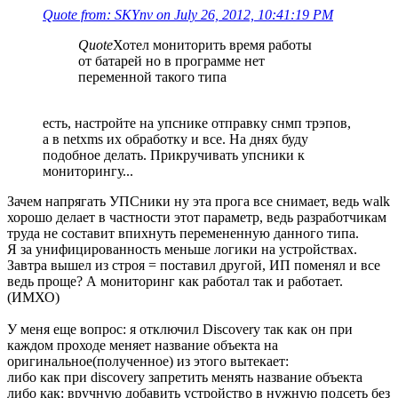
Quote from: SKYnv on July 26, 2012, 10:41:19 PM
Quote
Хотел мониторить время работы
от батарей но в программе нет
переменной такого типа
есть, настройте на упснике отправку снмп трэпов,
а в netxms их обработку и все. На днях буду
подобное делать. Прикручивать упсники к
мониторингу...
Зачем напрягать УПСники ну эта прога все снимает, ведь walk
хорошо делает в частности этот параметр, ведь разработчикам
труда не составит впихнуть перемененную данного типа.
Я за унифицированность меньше логики на устройствах.
Завтра вышел из строя = поставил другой, ИП поменял и все
ведь проще? А мониторинг как работал так и работает.
(ИМХО)
У меня еще вопрос: я отключил Discovery так как он при
каждом проходе меняет название объекта на
оригинальное(полученное) из этого вытекает:
либо как при discovery запретить менять название объекта
либо как: вручную добавить устройство в нужную подсеть без