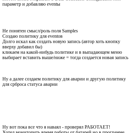
параметр и добавляю eventы
Не понятен смысл/роль поля Samples
Создаю политику для eventов
Долго искал как создать новую запись (автор хоть кнопку
вверху добавил бы)
кликаем на какой-нибудь политике и в выпадающем меню
выбирает вставить выше/ниже = тогда создается новая запись
Ну а далее создаем политику для аварии и другую политику
для срброса статуса аварии
Ну вот пока все что я наваял - проверял РАБОТАЕТ!
Хотел мониторить время работы от батарей но в программе