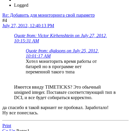
Logged
Re: Добавить для мониторинга свой параметр
#4
July 27, 2012, 12:40:13 PM
Quote from: Victor Kirhenshtein on July 27, 2012,
10:15:31 AM
Quote from: djaksons on July 25, 2012,
10:01:17 AM
Хотел мониторить время работы от
батарей но в программе нет
переменной такого типа
Имеется ввиду TIMETICKS? Это обычный
unsigned integer. Поставьте соответствующий тип в
DCI, и все будет собираться корректно.
да спасибо я такой вариант не пробовал. Заработало!
Ну все понеслась.
Print
Go Up
Pages
1