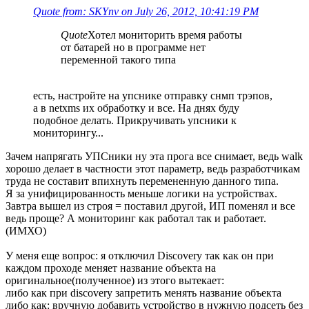
Quote from: SKYnv on July 26, 2012, 10:41:19 PM
Quote
Хотел мониторить время работы
от батарей но в программе нет
переменной такого типа
есть, настройте на упснике отправку снмп трэпов,
а в netxms их обработку и все. На днях буду
подобное делать. Прикручивать упсники к
мониторингу...
Зачем напрягать УПСники ну эта прога все снимает, ведь walk
хорошо делает в частности этот параметр, ведь разработчикам
труда не составит впихнуть перемененную данного типа.
Я за унифицированность меньше логики на устройствах.
Завтра вышел из строя = поставил другой, ИП поменял и все
ведь проще? А мониторинг как работал так и работает.
(ИМХО)
У меня еще вопрос: я отключил Discovery так как он при
каждом проходе меняет название объекта на
оригинальное(полученное) из этого вытекает:
либо как при discovery запретить менять название объекта
либо как: вручную добавить устройство в нужную подсеть без