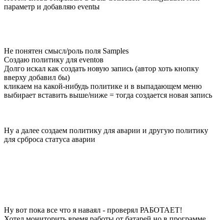
параметр и добавляю eventы
Не понятен смысл/роль поля Samples
Создаю политику для eventов
Долго искал как создать новую запись (автор хоть кнопку
вверху добавил бы)
кликаем на какой-нибудь политике и в выпадающем меню
выбирает вставить выше/ниже = тогда создается новая запись
Ну а далее создаем политику для аварии и другую политику
для срброса статуса аварии
Ну вот пока все что я наваял - проверял РАБОТАЕТ!
Хотел мониторить время работы от батарей но в программе