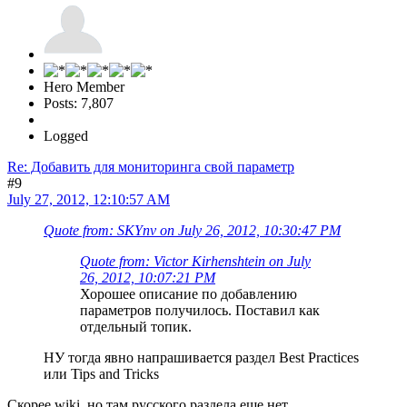
Hero Member
Posts: 7,807
Logged
Re: Добавить для мониторинга свой параметр
#9
July 27, 2012, 12:10:57 AM
Quote from: SKYnv on July 26, 2012, 10:30:47 PM
Quote from: Victor Kirhenshtein on July
26, 2012, 10:07:21 PM
Хорошее описание по добавлению
параметров получилось. Поставил как
отдельный топик.
НУ тогда явно напрашивается раздел Best Practices
или Tips and Tricks
Скорее wiki, но там русского раздела еще нет...