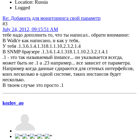
Location: Russia
Logged
Re: Добавить для мониторинга свой параметр
#3
July 24, 2012, 09:15:51 AM
тебе надо дополнить то, что ты написал.. обрати внимание:
В Walk'е как написано, и как у тебя..
У тебя .1.3.6.1.4.1.318.1.1.10.2.3.2.1.4
В SNMP браузере .1.3.6.1.4.1.318.1.1.10.2.3.2.1.4.1
.1 - это так называемый instance... он указывается всегда,
может быть не .1 а .23 например... все зависит от параметра.
Например когда данные сдираются для сетевых интерфейсов,
коих несколько в одной системе, таких инстансов будет
несколько.
В твоем случае это просто .1
kozlov_ao