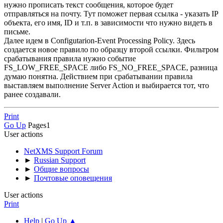
нужно прописать текст сообщения, которое будет
отправляться на почту. Тут поможет первая ссылка - указать IP
объекта, его имя, ID и т.п. в зависимости что нужно видеть в
письме.
Далее идем в Configutarion-Event Processing Policy. Здесь
создается новое правило по образцу второй ссылки. Фильтром
срабатывания правила нужно событие
FS_LOW_FREE_SPACE либо FS_NO_FREE_SPACE, разница
думаю понятна. Действием при срабатывании правила
выставляем выполнение Server Action и выбирается тот, что
ранее создавали.
Print
Go Up
Pages
1
User actions
NetXMS Support Forum
►
Russian Support
►
Общие вопросы
►
Почтовые оповещения
User actions
Print
Help
|
Go Up ▲