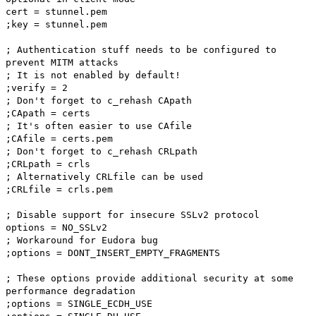
cert = stunnel.pem
;key = stunnel.pem
; Authentication stuff needs to be configured to
prevent MITM attacks
; It is not enabled by default!
;verify = 2
; Don't forget to c_rehash CApath
;CApath = certs
; It's often easier to use CAfile
;CAfile = certs.pem
; Don't forget to c_rehash CRLpath
;CRLpath = crls
; Alternatively CRLfile can be used
;CRLfile = crls.pem
; Disable support for insecure SSLv2 protocol
options = NO_SSLv2
; Workaround for Eudora bug
;options = DONT_INSERT_EMPTY_FRAGMENTS
; These options provide additional security at some
performance degradation
;options = SINGLE_ECDH_USE