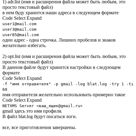
1) adr.list (имя и расширения файла может быть любым, это
просто текстовый файл)
в нем буду хранится наши адреса в следующем формате
Code
Select
Expand
user1@mail.com
user3@mail.com
user85@mail.com
один адрес - одна строчка. Лишних пробелов и знаков
желательно избегать.
2) opt.list (имя и расширения файла может быть любым, это
просто текстовый файл)
В данном файле будут хранится настройки в следующем
формате
Code
Select
Expand
-f "имя отправителя" -p gmail -log blat.log -try 1 -ti
60
имя отправителя желательно использовать примерно такое
Code
Select
Expand
NETXMS Server <ваш_ящик@gmail.ru>
gmail здесь это имя профиля.
В файл blat.log будут писаться логи.
все, все приготовления завершены.