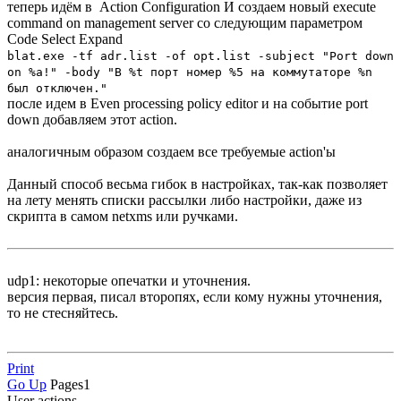
теперь идём в Action Configuration И создаем новый execute
command on management server со следующим параметром
Code
Select
Expand
blat.exe -tf adr.list -of opt.list -subject "Port down
on %a!" -body "В %t порт номер %5 на коммутаторе %n
был отключен."
после идем в Even processing policy editor и на событие port
down добавляем этот action.
аналогичным образом создаем все требуемые action'ы
Данный способ весьма гибок в настройках, так-как позволяет
на лету менять списки рассылки либо настройки, даже из
скрипта в самом netxms или ручками.
udp1: некоторые опечатки и уточнения.
версия первая, писал второпях, если кому нужны уточнения,
то не стесняйтесь.
Print
Go Up
Pages
1
User actions