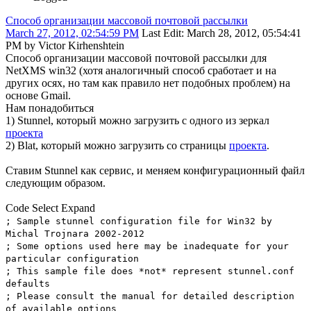
Способ организации массовой почтовой рассылки
March 27, 2012, 02:54:59 PM
Last Edit
: March 28, 2012, 05:54:41
PM by Victor Kirhenshtein
Способ организации массовой почтовой рассылки для
NetXMS win32 (хотя аналогичный способ сработает и на
других осях, но там как правило нет подобных проблем) на
основе Gmail.
Нам понадобиться
1) Stunnel, который можно загрузить с одного из зеркал
проекта
2) Blat, который можно загрузить со страницы
проекта
.
Ставим Stunnel как сервис, и меняем конфигурационный файл
следующим образом.
Code
Select
Expand
; Sample stunnel configuration file for Win32 by
Michal Trojnara 2002-2012
; Some options used here may be inadequate for your
particular configuration
; This sample file does *not* represent stunnel.conf
defaults
; Please consult the manual for detailed description
of available options