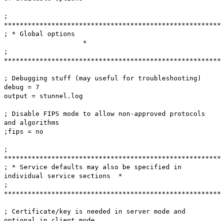
;
*******************************************************
; * Global options
*
;
*******************************************************
; Debugging stuff (may useful for troubleshooting)
debug = 7
output = stunnel.log
; Disable FIPS mode to allow non-approved protocols
and algorithms
;fips = no
;
*******************************************************
; * Service defaults may also be specified in
individual service sections *
;
*******************************************************
; Certificate/key is needed in server mode and
optional in client mode