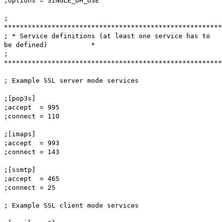
;options = SINGLE_DH_USE
;
*******************************************************
; * Service definitions (at least one service has to
be defined) *
;
*******************************************************
; Example SSL server mode services
;[pop3s]
;accept = 995
;connect = 110
;[imaps]
;accept = 993
;connect = 143
;[ssmtp]
;accept = 465
;connect = 25
; Example SSL client mode services