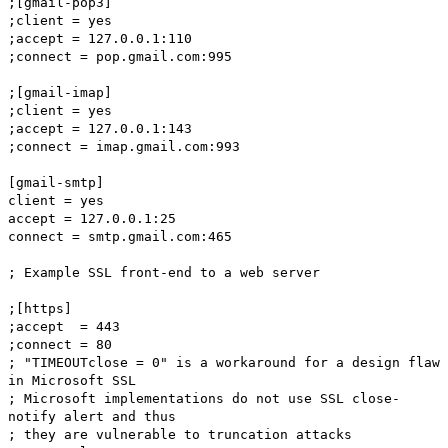
;[gmail-pop3]
;client = yes
;accept = 127.0.0.1:110
;connect = pop.gmail.com:995
;[gmail-imap]
;client = yes
;accept = 127.0.0.1:143
;connect = imap.gmail.com:993
[gmail-smtp]
client = yes
accept = 127.0.0.1:25
connect = smtp.gmail.com:465
; Example SSL front-end to a web server
;[https]
;accept = 443
;connect = 80
; "TIMEOUTclose = 0" is a workaround for a design flaw
in Microsoft SSL
; Microsoft implementations do not use SSL close-
notify alert and thus
; they are vulnerable to truncation attacks