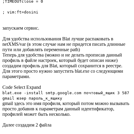
;TIMEOUTclose = 0
; vim:ft=dosini
запускаем сервис.
Для удобства использования Blat лучше распаковать в
netXMS/var (в этом случае нам не придется писать длинные
пути или добавлять переменные path)
Теперь для удобства (можно и не делать прописав данный
профиль в файле настроек, который будет описан ниже)
создадим профиль для Blat, который сохранится в реестре.
Для этого просто нужно запустить blat.exe со следующими
параметрами.
Code
Select
Expand
blat.exe -install smtp.google.com почтовый_ящик 3 587
gmail юзер пароль_к_ящику
gmail здесь это имя профиля, который потом можно вызывать
просто добавив к параметрам данный идентификатор,
профилей может быть несколько.
Далее создадим 2 файла