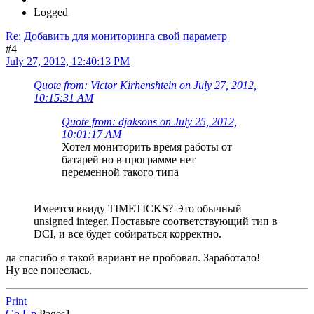
Logged
Re: Добавить для мониторинга свой параметр
#4
July 27, 2012, 12:40:13 PM
Quote from: Victor Kirhenshtein on July 27, 2012,
10:15:31 AM
Quote from: djaksons on July 25, 2012,
10:01:17 AM
Хотел мониторить время работы от
батарей но в программе нет
переменной такого типа
Имеется ввиду TIMETICKS? Это обычный
unsigned integer. Поставьте соответствующий тип в
DCI, и все будет собираться корректно.
да спасибо я такой вариант не пробовал. Заработало!
Ну все понеслась.
Print
Go Up
Pages
1