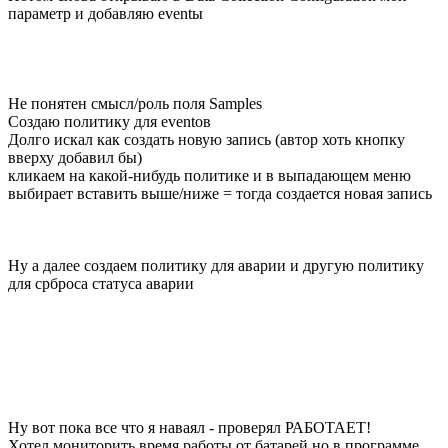
параметр и добавляю eventы
Не понятен смысл/роль поля Samples
Создаю политику для eventов
Долго искал как создать новую запись (автор хоть кнопку
вверху добавил бы)
кликаем на какой-нибудь политике и в выпадающем меню
выбирает вставить выше/ниже = тогда создается новая запись
Ну а далее создаем политику для аварии и другую политику
для срброса статуса аварии
Ну вот пока все что я наваял - проверял РАБОТАЕТ!
Хотел мониторить время работы от батарей но в программе