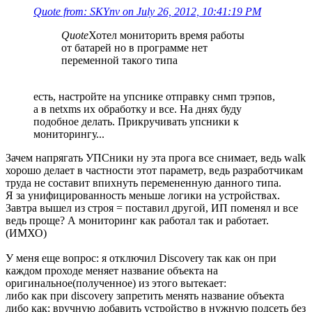
Quote from: SKYnv on July 26, 2012, 10:41:19 PM
Quote
Хотел мониторить время работы
от батарей но в программе нет
переменной такого типа
есть, настройте на упснике отправку снмп трэпов,
а в netxms их обработку и все. На днях буду
подобное делать. Прикручивать упсники к
мониторингу...
Зачем напрягать УПСники ну эта прога все снимает, ведь walk
хорошо делает в частности этот параметр, ведь разработчикам
труда не составит впихнуть перемененную данного типа.
Я за унифицированность меньше логики на устройствах.
Завтра вышел из строя = поставил другой, ИП поменял и все
ведь проще? А мониторинг как работал так и работает.
(ИМХО)
У меня еще вопрос: я отключил Discovery так как он при
каждом проходе меняет название объекта на
оригинальное(полученное) из этого вытекает:
либо как при discovery запретить менять название объекта
либо как: вручную добавить устройство в нужную подсеть без