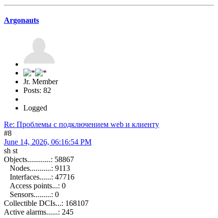
Argonauts
Jr. Member
Posts: 82
Logged
Re: Проблемы с подключением web и клиенту
#8
June 14, 2026, 06:16:54 PM
sh st
Objects............: 58867
Nodes...........: 9113
Interfaces......: 47716
Access points...: 0
Sensors.........: 0
Collectible DCIs...: 168107
Active alarms......: 245