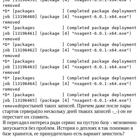
removed
*D* [packages ] Completed package deployment
job [13196460] (package [4] "nxagent-6.0.1-x64.exe")
removed
*D* [packages ] Completed package deployment
job [13196461] (package [4] "nxagent-6.0.1-x64.exe")
removed
*D* [packages ] Completed package deployment
job [13196462] (package [4] "nxagent-6.0.1-x64.exe")
removed
*D* [packages ] Completed package deployment
job [13196463] (package [4] "nxagent-6.0.1-x64.exe")
removed
*D* [packages ] Completed package deployment
job [13196464] (package [4] "nxagent-6.0.1-x64.exe")
removed
*D* [packages ] Completed package deployment
job [13196465] (package [4] "nxagent-6.0.1-x64.exe")
простыней таких записей. Причем даже после пары
removed
стартов сервера(по нескольку дней тваких записей -_-) он не
перестает их спамить.
Я пересадил интереса ради сервис на пустую базу - мгновенно
запускается без проблем. История о деплоях я так понимаю в
базе хранится, ее принудительно есть вариант зачистить?