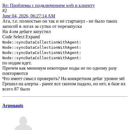
Re: Проблемы с подключением web и клиенту
#2
June 04, 2026, 06:27:14 AM
Ага, т.е. полностью он так и не стартанул - не было таких
записей в логах за сутки от перезапуска
На 4-ом дебаге запустил
Code
Select
Expand
Node::syncDataCollectionWithAgent:
Node::syncDataCollectionWithAgent:
Node::syncDataCollectionWithAgent:
Node::syncDataCollectionWithAgent:
по нодам идет.
Причем как минимум некоторые ноды не по одному разу
повторяются
Что имеет смысл проверить? На конкретном дебаг уровне мб
Грешил на алерты - ранее все скопом падало, но нет, в базе их
всего 87 было
Argonauts