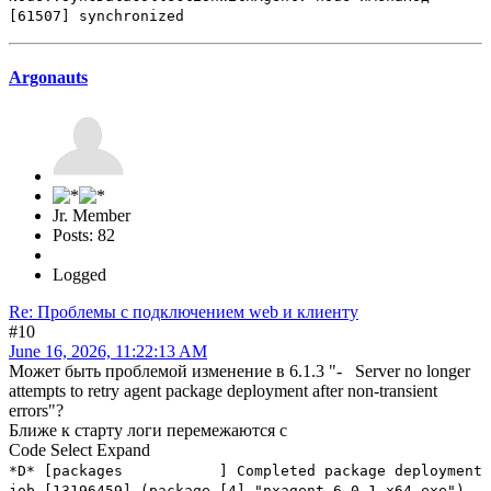
[61507] synchronized
Argonauts
Jr. Member
Posts: 82
Logged
Re: Проблемы с подключением web и клиенту
#10
June 16, 2026, 11:22:13 AM
Может быть проблемой изменение в 6.1.3 "- Server no longer
attempts to retry agent package deployment after non-transient
errors"?
Ближе к старту логи перемежаются с
Code
Select
Expand
*D* [packages ] Completed package deployment
job [13196459] (package [4] "nxagent-6.0.1-x64.exe")