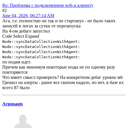
Re: Проблемы с подключением web и клиенту
#2
June 04, 2026, 06:27:14 AM
Ага, т.е. полностью он так и не стартанул - не было таких
записей в логах за сутки от перезапуска
На 4-ом дебаге запустил
Code
Select
Expand
Node::syncDataCollectionWithAgent:
Node::syncDataCollectionWithAgent:
Node::syncDataCollectionWithAgent:
Node::syncDataCollectionWithAgent:
по нодам идет.
Причем как минимум некоторые ноды не по одному разу
повторяются
Что имеет смысл проверить? На конкретном дебаг уровне мб
Грешил на алерты - ранее все скопом падало, но нет, в базе их
всего 87 было
Argonauts