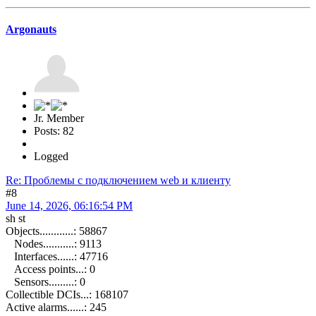
Argonauts
Jr. Member
Posts: 82
Logged
Re: Проблемы с подключением web и клиенту
#8
June 14, 2026, 06:16:54 PM
sh st
Objects............: 58867
Nodes...........: 9113
Interfaces......: 47716
Access points...: 0
Sensors.........: 0
Collectible DCIs...: 168107
Active alarms......: 245