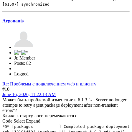
[61507] synchronized
Argonauts
Jr. Member
Posts: 82
Logged
Re: Проблемы с подключением web и клиенту
#10
June 16, 2026, 11:22:13 AM
Может быть проблемой изменение в 6.1.3 "- Server no longer
attempts to retry agent package deployment after non-transient
errors"?
Ближе к старту логи перемежаются с
Code
Select
Expand
*D* [packages ] Completed package deployment
job [13196459] (package [4] "nxagent-6.0.1-x64.exe")