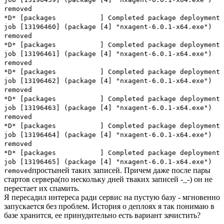
removed
*D* [packages ] Completed package deployment
job [13196460] (package [4] "nxagent-6.0.1-x64.exe")
removed
*D* [packages ] Completed package deployment
job [13196461] (package [4] "nxagent-6.0.1-x64.exe")
removed
*D* [packages ] Completed package deployment
job [13196462] (package [4] "nxagent-6.0.1-x64.exe")
removed
*D* [packages ] Completed package deployment
job [13196463] (package [4] "nxagent-6.0.1-x64.exe")
removed
*D* [packages ] Completed package deployment
job [13196464] (package [4] "nxagent-6.0.1-x64.exe")
removed
*D* [packages ] Completed package deployment
job [13196465] (package [4] "nxagent-6.0.1-x64.exe")
простыней таких записей. Причем даже после пары
removed
стартов сервера(по нескольку дней тваких записей -_-) он не
перестает их спамить.
Я пересадил интереса ради сервис на пустую базу - мгновенно
запускается без проблем. История о деплоях я так понимаю в
базе хранится, ее принудительно есть вариант зачистить?