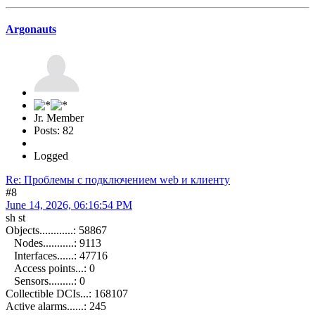
Argonauts
Jr. Member
Posts: 82
Logged
Re: Проблемы с подключением web и клиенту
#8
June 14, 2026, 06:16:54 PM
sh st
Objects............: 58867
Nodes...........: 9113
Interfaces......: 47716
Access points...: 0
Sensors.........: 0
Collectible DCIs...: 168107
Active alarms......: 245