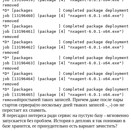
removed
*D* [packages ] Completed package deployment
job [13196460] (package [4] "nxagent-6.0.1-x64.exe")
removed
*D* [packages ] Completed package deployment
job [13196461] (package [4] "nxagent-6.0.1-x64.exe")
removed
*D* [packages ] Completed package deployment
job [13196462] (package [4] "nxagent-6.0.1-x64.exe")
removed
*D* [packages ] Completed package deployment
job [13196463] (package [4] "nxagent-6.0.1-x64.exe")
removed
*D* [packages ] Completed package deployment
job [13196464] (package [4] "nxagent-6.0.1-x64.exe")
removed
*D* [packages ] Completed package deployment
job [13196465] (package [4] "nxagent-6.0.1-x64.exe")
простыней таких записей. Причем даже после пары
removed
стартов сервера(по нескольку дней тваких записей -_-) он не
перестает их спамить.
Я пересадил интереса ради сервис на пустую базу - мгновенно
запускается без проблем. История о деплоях я так понимаю в
базе хранится, ее принудительно есть вариант зачистить?