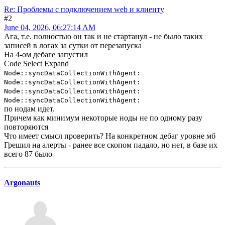
Re: Проблемы с подключением web и клиенту
#2
June 04, 2026, 06:27:14 AM
Ага, т.е. полностью он так и не стартанул - не было таких
записей в логах за сутки от перезапуска
На 4-ом дебаге запустил
Code
Select
Expand
Node::syncDataCollectionWithAgent:
Node::syncDataCollectionWithAgent:
Node::syncDataCollectionWithAgent:
Node::syncDataCollectionWithAgent:
по нодам идет.
Причем как минимум некоторые ноды не по одному разу
повторяются
Что имеет смысл проверить? На конкретном дебаг уровне мб
Грешил на алерты - ранее все скопом падало, но нет, в базе их
всего 87 было
Argonauts