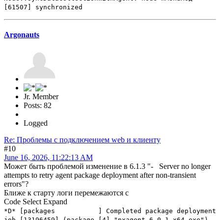
[61507] synchronized
Argonauts
Jr. Member
Posts: 82
Logged
Re: Проблемы с подключением web и клиенту
#10
June 16, 2026, 11:22:13 AM
Может быть проблемой изменение в 6.1.3 "- Server no longer
attempts to retry agent package deployment after non-transient
errors"?
Ближе к старту логи перемежаются с
Code
Select
Expand
*D* [packages ] Completed package deployment
job [13196459] (package [4] "nxagent-6.0.1-x64.exe")