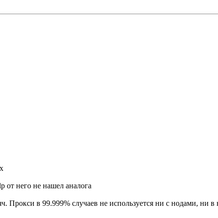
х
lp от него не нашел аналога
яч. Прокси в 99.999% случаев не используется ни с нодами, ни в