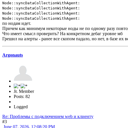
Node::syncDataCollectionWithAgent:
Node::syncDataCollectionWithAgent:
Node::syncDataCollectionWithAgent:
Node::syncDataCollectionWithAgent:
по нодам идет.
Причем как минимум некоторые ноды не по одному разу повт
Что имеет смысл проверить? На конкретном дебаг уровне мб
Грешил на алерты - ранее все скопом падало, но нет, в базе их 
Argonauts
Jr. Member
Posts: 82
Logged
Re: Проблемы с подключением web и клиенту
#3
June 07, 2026, 12:08:20 PM