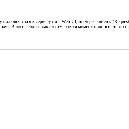
гу подключиться к серверу ни с Web-UI, ни через клиент. "Request
одят. В логе netxmsd как-то отмечается момент полного старта п