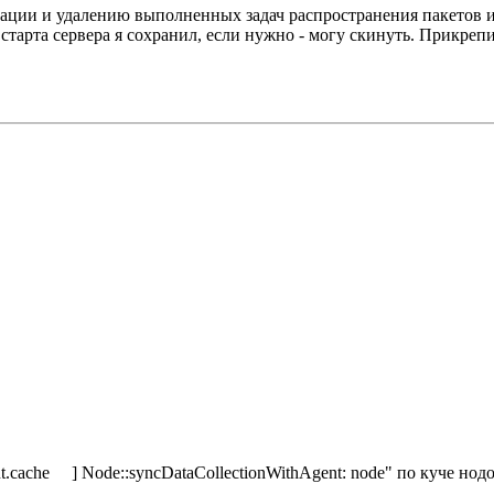
ации и удалению выполненных задач распространения пакетов и т
старта сервера я сохранил, если нужно - могу скинуть. Прикреп
ent.cache ] Node::syncDataCollectionWithAgent: node" по куче н