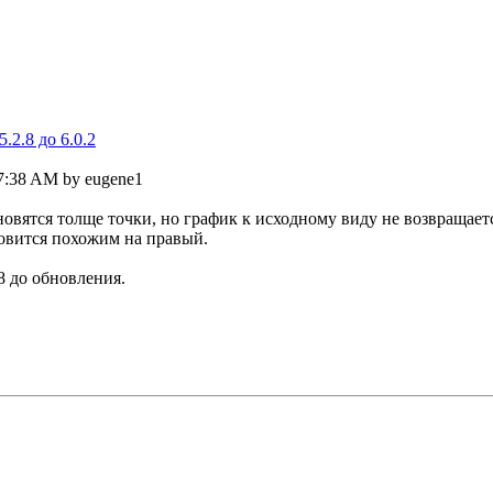
2.8 до 6.0.2
47:38 AM by eugene1
ановятся толще точки, но график к исходному виду не возвращает
тановится похожим на правый.
8 до обновления.