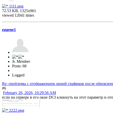
1111.png
72.53 KB, 1325x961
viewed 12041 times
eugene1
Jr. Member
Posts: 68
Logged
Re: проблемы с отображением линий графиков после обновления 
#6
February 26, 2026, 10:29:56 AM
если на сервере в его окне DCI кликнуть на этот параметр и ото
2222.png