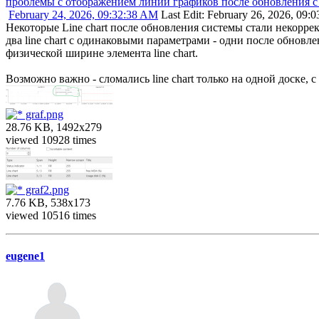
проблемы с отображением линий графиков после обновления c 5.
February 24, 2026, 09:32:38 AM
Last Edit
: February 26, 2026, 09:
Некоторые Line chart после обновления системы стали некорр
два line chart c одинаковыми параметрами - одни после обновл
физической ширине элемента line chart.
Возможно важно - сломались line chart только на одной доске,
graf.png
28.76 KB, 1492x279
viewed 10928 times
graf2.png
7.76 KB, 538x173
viewed 10516 times
eugene1