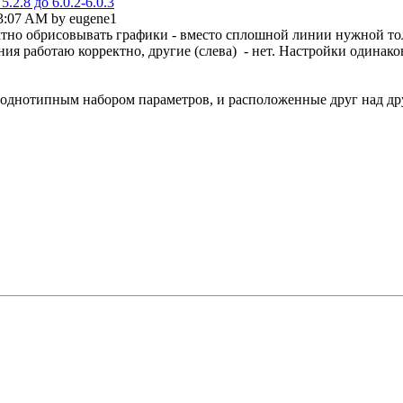
2.8 до 6.0.2-6.0.3
03:07 AM by eugene1
ектно обрисовывать графики - вместо сплошной линии нужной т
ения работаю корректно, другие (слева) - нет. Настройки одинак
 с однотипным набором параметров, и расположенные друг над дру