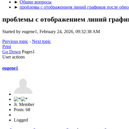
►
Общие вопросы
►
проблемы с отображением линий графиков после обновле
проблемы с отображением линий графиков
Started by eugene1, February 24, 2026, 09:32:38 AM
Previous topic
-
Next topic
Print
Go Down
Pages
1
User actions
eugene1
Jr. Member
Posts: 68
Logged