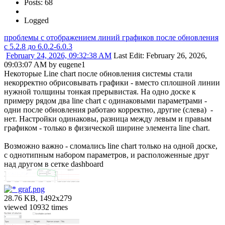
Posts: 68
Logged
проблемы с отображением линий графиков после обновления
c 5.2.8 до 6.0.2-6.0.3
February 24, 2026, 09:32:38 AM
Last Edit
: February 26, 2026,
09:03:07 AM by eugene1
Некоторые Line chart после обновления системы стали
некорректно обрисовывать графики - вместо сплошной линии
нужной толщины тонкая прерывистая. На одно доске к
примеру рядом два line chart c одинаковыми параметрами -
одни после обновления работаю корректно, другие (слева) -
нет. Настройки одинаковы, разница между левым и правым
графиком - только в физической ширине элемента line chart.
Возможно важно - сломались line chart только на одной доске,
с однотипным набором параметров, и расположенные друг
над другом в сетке dashboard
graf.png
28.76 KB, 1492x279
viewed 10932 times