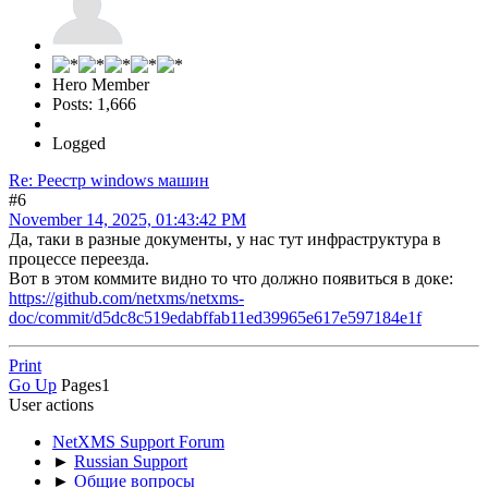
Hero Member
Posts: 1,666
Logged
Re: Реестр windows машин
#6
November 14, 2025, 01:43:42 PM
Да, таки в разные документы, у нас тут инфраструктура в
процессе переезда.
Вот в этом коммите видно то что должно появиться в доке:
https://github.com/netxms/netxms-
doc/commit/d5dc8c519edabffab11ed39965e617e597184e1f
Print
Go Up
Pages
1
User actions
NetXMS Support Forum
►
Russian Support
►
Общие вопросы