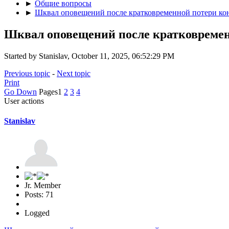
►
Общие вопросы
►
Шквал оповещений после кратковременной потери кон
Шквал оповещений после кратковременн
Started by Stanislav, October 11, 2025, 06:52:29 PM
Previous topic
-
Next topic
Print
Go Down
Pages
1
2
3
4
User actions
Stanislav
Jr. Member
Posts: 71
Logged