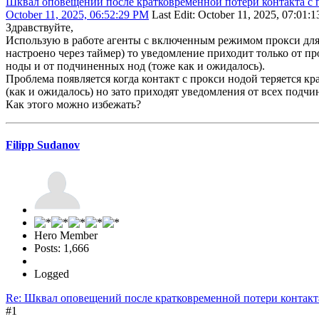
Шквал оповещений после кратковременной потери контакта с 
October 11, 2025, 06:52:29 PM
Last Edit
: October 11, 2025, 07:01:1
Здравствуйте,
Использую в работе агенты с включенным режимом прокси для м
настроено через таймер) то уведомление приходит только от пр
ноды и от подчиненных нод (тоже как и ожидалось).
Проблема появляется когда контакт с прокси нодой теряется кр
(как и ожидалось) но зато приходят уведомления от всех подчи
Как этого можно избежать?
Filipp Sudanov
Hero Member
Posts: 1,666
Logged
Re: Шквал оповещений после кратковременной потери контакт
#1