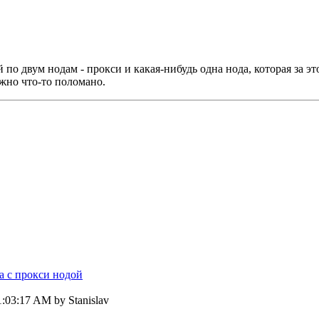
й по двум нодам - прокси и какая-нибудь одна нода, которая за
но что-то поломано.
а с прокси нодой
1:03:17 AM by Stanislav