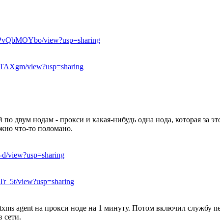
PvQbMOYbo/view?usp=sharing
5TAXgm/view?usp=sharing
й по двум нодам - прокси и какая-нибудь одна нода, которая за
но что-то поломано.
-d/view?usp=sharing
r_5t/view?usp=sharing
ms agent на прокси ноде на 1 минуту. Потом включил службу ne
 сети.