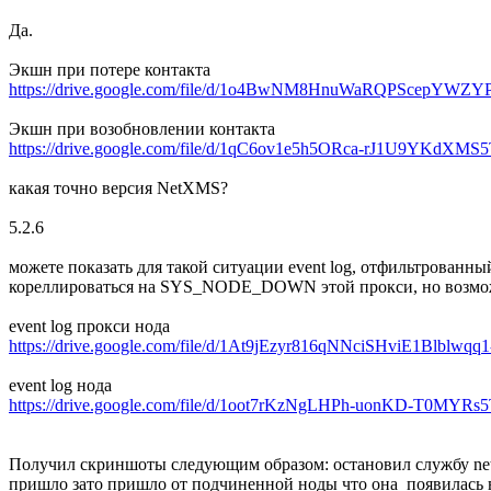
Да.
Экшн при потере контакта
https://drive.google.com/file/d/1o4BwNM8HnuWaRQPScepYWZY
Экшн при возобновлении контакта
https://drive.google.com/file/d/1qC6ov1e5h5ORca-rJ1U9YKdXMS
какая точно версия NetXMS?
5.2.6
можете показать для такой ситуации event log, отфильтрованны
кореллироваться на SYS_NODE_DOWN этой прокси, но возмож
event log прокси нода
https://drive.google.com/file/d/1At9jEzyr816qNNciSHviE1Blblwqq1
event log нода
https://drive.google.com/file/d/1oot7rKzNgLHPh-uonKD-T0MYRs5T
Получил скриншоты следующим образом: остановил службу netx
пришло зато пришло от подчиненной ноды что она появилась в