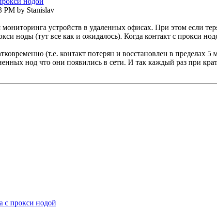
прокси нодой
3 PM by Stanislav
ониторинга устройств в удаленных офисах. При этом если теряе
окси ноды (тут все как и ожидалось). Когда контакт с прокси но
атковременно (т.е. контакт потерян и восстановлен в пределах 5
ненных нод что они появились в сети. И так каждый раз при кра
а с прокси нодой