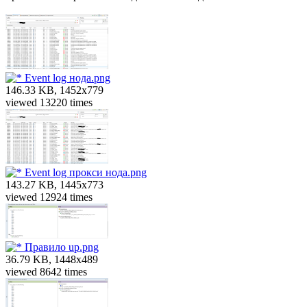
Event log нода.png
146.33 KB, 1452x779
viewed 13220 times
Event log прокси нода.png
143.27 KB, 1445x773
viewed 12924 times
Правило up.png
36.79 KB, 1448x489
viewed 8642 times