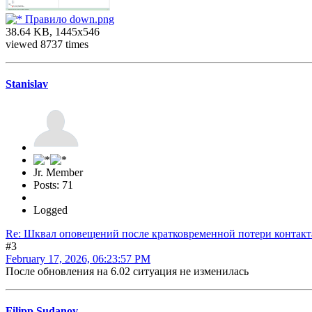
Правило down.png
38.64 KB, 1445x546
viewed 8737 times
Stanislav
Jr. Member
Posts: 71
Logged
Re: Шквал оповещений после кратковременной потери контакт
#3
February 17, 2026, 06:23:57 PM
После обновления на 6.02 ситуация не изменилась
Filipp Sudanov