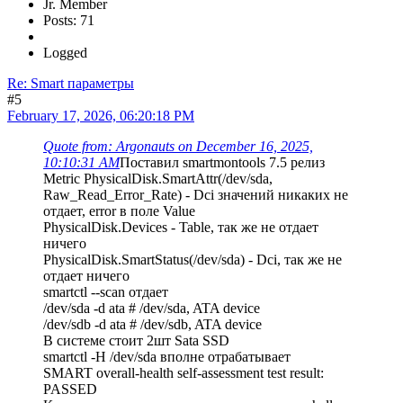
Jr. Member
Posts: 71
Logged
Re: Smart параметры
#5
February 17, 2026, 06:20:18 PM
Quote from: Argonauts on December 16, 2025,
10:10:31 AM
Поставил smartmontools 7.5 релиз
Metric PhysicalDisk.SmartAttr(/dev/sda,
Raw_Read_Error_Rate) - Dci значений никаких не
отдает, error в поле Value
PhysicalDisk.Devices - Table, так же не отдает
ничего
PhysicalDisk.SmartStatus(/dev/sda) - Dci, так же не
отдает ничего
smartctl --scan отдает
/dev/sda -d ata # /dev/sda, ATA device
/dev/sdb -d ata # /dev/sdb, ATA device
В системе стоит 2шт Sata SSD
smartctl -H /dev/sda вполне отрабатывает
SMART overall-health self-assessment test result:
PASSED