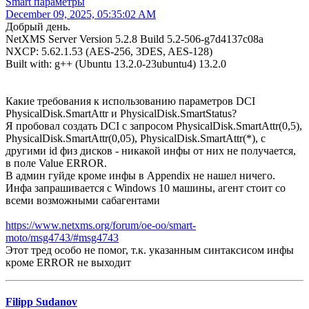
Smart параметры
December 09, 2025, 05:35:02 AM
Добрый день.
NetXMS Server Version 5.2.8 Build 5.2-506-g7d4137c08a
NXCP: 5.62.1.53 (AES-256, 3DES, AES-128)
Built with: g++ (Ubuntu 13.2.0-23ubuntu4) 13.2.0
Какие требования к использованию параметров DCI
PhysicalDisk.SmartAttr и PhysicalDisk.SmartStatus?
Я пробовал создать DCI с запросом PhysicalDisk.SmartAttr(0,5),
PhysicalDisk.SmartAttr(0,05), PhysicalDisk.SmartAttr(*), с
другими id физ дисков - никакой инфы от них не получается,
в поле Value ERROR.
В админ гуйде кроме инфы в Appendix не нашел ничего.
Инфа запрашивается с Windows 10 машины, агент стоит со
всеми возможными сабагентами
https://www.netxms.org/forum/oe-oo/smart-
moto/msg4743/#msg4743
Этот тред особо не помог, т.к. указанным синтаксисом инфы
кроме ERROR не выходит
Filipp Sudanov