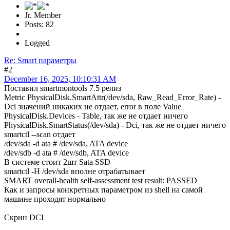
Jr. Member
Posts: 82
Logged
Re: Smart параметры
#2
December 16, 2025, 10:10:31 AM
Поставил smartmontools 7.5 релиз
Metric PhysicalDisk.SmartAttr(/dev/sda, Raw_Read_Error_Rate) -
Dci значений никаких не отдает, error в поле Value
PhysicalDisk.Devices - Table, так же не отдает ничего
PhysicalDisk.SmartStatus(/dev/sda) - Dci, так же не отдает ничего
smartctl --scan отдает
/dev/sda -d ata # /dev/sda, ATA device
/dev/sdb -d ata # /dev/sdb, ATA device
В системе стоит 2шт Sata SSD
smartctl -H /dev/sda вполне отрабатывает
SMART overall-health self-assessment test result: PASSED
Как и запросы конкретных параметром из shell на самой
машине проходят нормально
Скрин DCI