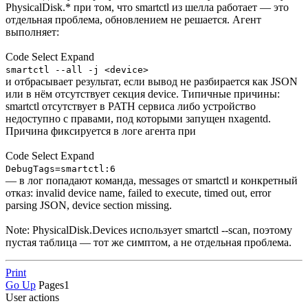
PhysicalDisk.* при том, что smartctl из шелла работает — это
отдельная проблема, обновлением не решается. Агент
выполняет:
Code
Select
Expand
smartctl --all -j <device>
и отбрасывает результат, если вывод не разбирается как JSON
или в нём отсутствует секция device. Типичные причины:
smartctl отсутствует в PATH сервиса либо устройство
недоступно с правами, под которыми запущен nxagentd.
Причина фиксируется в логе агента при
Code
Select
Expand
DebugTags=smartctl:6
— в лог попадают команда, messages от smartctl и конкретный
отказ: invalid device name, failed to execute, timed out, error
parsing JSON, device section missing.
Note: PhysicalDisk.Devices использует smartctl --scan, поэтому
пустая таблица — тот же симптом, а не отдельная проблема.
Print
Go Up
Pages
1
User actions