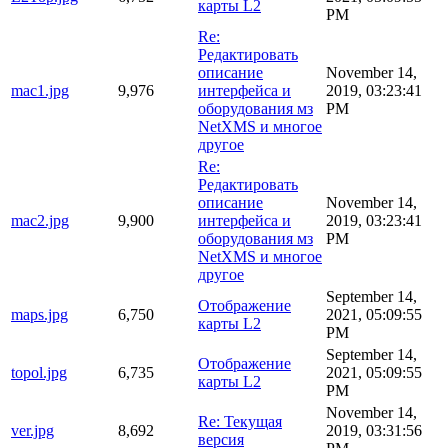
карты L2
PM
Re:
Редактировать
описание
November 14,
mac1.jpg
9,976
интерфейса и
2019, 03:23:41
оборудования мз
PM
NetXMS и многое
другое
Re:
Редактировать
описание
November 14,
mac2.jpg
9,900
интерфейса и
2019, 03:23:41
оборудования мз
PM
NetXMS и многое
другое
September 14,
Отображение
maps.jpg
6,750
2021, 05:09:55
карты L2
PM
September 14,
Отображение
topol.jpg
6,735
2021, 05:09:55
карты L2
PM
November 14,
Re: Текущая
ver.jpg
8,692
2019, 03:31:56
версия