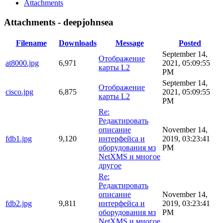
Attachments
Attachments - deepjohnsea
Filename
Downloads
Message
Posted
September 14,
Отображение
at8000.jpg
6,971
2021, 05:09:55
карты L2
PM
September 14,
Отображение
cisco.jpg
6,875
2021, 05:09:55
карты L2
PM
Re:
Редактировать
описание
November 14,
fdb1.jpg
9,120
интерфейса и
2019, 03:23:41
оборудования мз
PM
NetXMS и многое
другое
Re:
Редактировать
описание
November 14,
fdb2.jpg
9,811
интерфейса и
2019, 03:23:41
оборудования мз
PM
NetXMS и многое