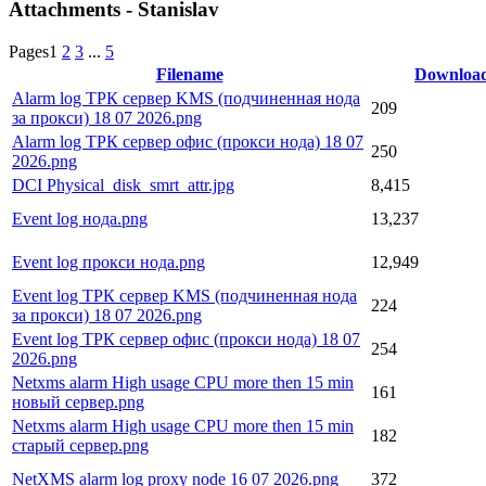
Attachments - Stanislav
Pages
1
2
3
...
5
Filename
Downloa
Alarm log ТРК сервер KMS (подчиненная нода
209
за прокси) 18 07 2026.png
Alarm log ТРК сервер офис (прокси нода) 18 07
250
2026.png
DCI Physical_disk_smrt_attr.jpg
8,415
Event log нода.png
13,237
Event log прокси нода.png
12,949
Event log ТРК сервер KMS (подчиненная нода
224
за прокси) 18 07 2026.png
Event log ТРК сервер офис (прокси нода) 18 07
254
2026.png
Netxms alarm High usage CPU more then 15 min
161
новый сервер.png
Netxms alarm High usage CPU more then 15 min
182
старый сервер.png
NetXMS alarm log proxy node 16 07 2026.png
372