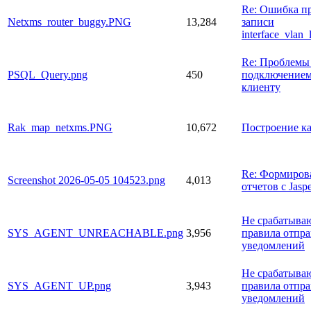
Re: Ошибка п
Netxms_router_buggy.PNG
13,284
записи
interface_vlan_
Re: Проблемы
PSQL_Query.png
450
подключением
клиенту
Rak_map_netxms.PNG
10,672
Построение к
Re: Формиров
Screenshot 2026-05-05 104523.png
4,013
отчетов с Jaspe
Не срабатыва
SYS_AGENT_UNREACHABLE.png
3,956
правила отпр
уведомлений
Не срабатыва
SYS_AGENT_UP.png
3,943
правила отпр
уведомлений