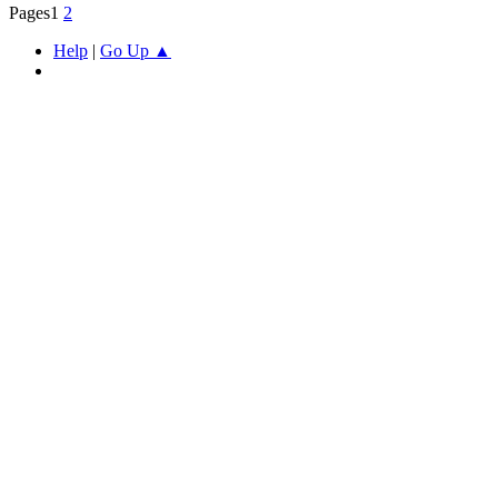
Pages
1
2
Help
|
Go Up ▲