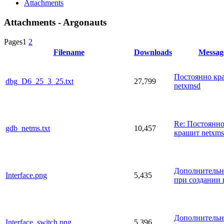
Attachments
Attachments - Argonauts
Pages
1
2
Filename
Downloads
Messag
Постоянно кр
dbg_D6_25_3_25.txt
27,799
netxmsd
Re: Постоянн
gdb_netms.txt
10,457
крашит netxm
Дополнительн
Interface.png
5,435
при создании
Дополнительн
Interface_switch.png
5,396