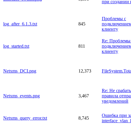
при создании
Проблемы с
log_after_6.1.3.txt
845
подключением
клиенту
Re: Проблемы
log_started.txt
811
подключением
клиенту
Netxms_DCI.png
12,373
FileSystem.Tota
Re: Не срабат
Netxms_events.png
3,467
правила отпр
уведомлений
Ошибка при з
Netxms_query_error.txt
8,745
interface_vlan_