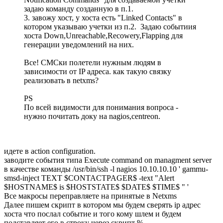
задаю команду созданную в п.1.
3. завожу хост, у хоста есть "Linked Contacts" в
котором указываю учетки из п.2. Задаю событиия
хоста Down,Unreachable,Recowery,Flapping для
генерации уведомлений на них.
Все! СМСки полетели нужным людям в
зависимости от IP адреса. как такую связку
реализовать в netxms?
PS
По всей видимости для понимания вопроса -
нужно почитать доку на nagios,centreon.
идете в action configuration.
заводите события типа Execute command on managment server
в качестве команды /usr/bin/ssh -l nagios 10.10.10.10 ' gammu-
smsd-inject TEXT $CONTACTPAGER$ -text "Alert
$HOSTNAME$ is $HOSTSTATE$ $DATE$ $TIME$ " '
Все макросы переправляете на принятые в Netxms
Далее пишем скрипт в котором мы будем сверять ip адрес
хоста что послал событие и того кому шлем и будем
подставляет его в строку через скрипт %