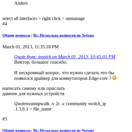
Anders
select all interfaces > right click > unmanage
#4
Общие вопросы
/
Re: Несколько вопросов по Netxms
March 01, 2013, 11:35:18 PM
Quote from: inspirit on March 01, 2013, 10:45:01 PM
Виктор, большое спасибо.
И нескромный вопрос, что нужно сделать что бы
появился драйвер для коммутаторов Edge-core ?
написать самому или прислать
дампик для нужных устройств
Quote
nxsnmpwalk -v 2c -c community switch_ip
.1.3.6.1 > file_name
#5
Общие вопросы
/
Re: Несколько вопросов по Netxms