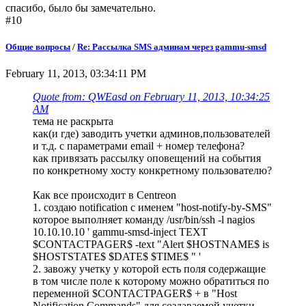
спасибо, было бы замечательно.
#10
Общие вопросы
/
Re: Рассылка SMS админам через gammu-smsd
February 11, 2013, 03:34:11 PM
Quote from: QWEasd on February 11, 2013, 10:34:25
AM
тема не раскрыта
как(и где) заводить учетки админов,пользователей
и т.д. с параметрами email + номер телефона?
как привязать рассылку оповещений на события
по конкретному хосту конкретному пользователю?
Как все происходит в Centreon
1. создаю notification с именем "host-notify-by-SMS"
которое выполняет команду /usr/bin/ssh -l nagios
10.10.10.10 ' gammu-smsd-inject TEXT
$CONTACTPAGER$ -text "Alert $HOSTNAME$ is
$HOSTSTATE$ $DATE$ $TIME$ " '
2. завожу учетку у которой есть поля содержащие
в том числе поле к которому можно обратиться по
переменной $CONTACTPAGER$ + в "Host
Notification Commands" для создаваемой учетки