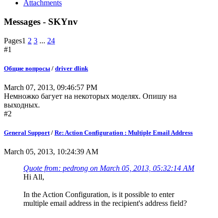
Attachments
Messages - SKYnv
Pages
1
2
3
...
24
#1
Общие вопросы
/
driver dlink
March 07, 2013, 09:46:57 PM
Немножко багует на некоторых моделях. Опишу на
выходных.
#2
General Support
/
Re: Action Configuration : Multiple Email Address
March 05, 2013, 10:24:39 AM
Quote from: pedrong on March 05, 2013, 05:32:14 AM
Hi All,
In the Action Configuration, is it possible to enter
multiple email address in the recipient's address field?