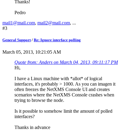
Thanks!
Pedro
mail1@mail.com
,
mail2@mail.com
, ...
#3
General Support
/
Re: Ignore interface polling
March 05, 2013, 10:21:05 AM
Quote from: Anders on March 04, 2013, 09:11:17 PM
Hi,
I have a Linux machine with *allot* of logical
interfaces, it's probably > 1000. As you can imagen it
often freezes the NetXMS Console UI and creates
scenarios where the NetXMS Console crashes when
trying to browse the node.
Is it possible to somehow limit the amount of polled
interfaces?
Thanks in advance