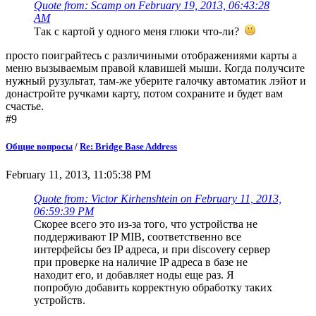
Quote from: Scamp on February 19, 2013, 06:43:28
AM
Так с картой у одного меня глюки что-ли?
просто поиграйтесь с различиными отображениями карты а
меню вызываемым правой клавишей мыши. Когда получсите
нужный рузультат, там-же уберите галочку автоматик лэйот и
донастройте ручками карту, потом сохраните и будет вам
счастье.
#9
Общие вопросы
/
Re: Bridge Base Address
February 11, 2013, 11:05:38 PM
Quote from: Victor Kirhenshtein on February 11, 2013,
06:59:39 PM
Скорее всего это из-за того, что устройства не
поддерживают IP MIB, соответственно все
интерфейсы без IP адреса, и при discovery сервер
при проверке на наличие IP адреса в базе не
находит его, и добавляет ноды еще раз. Я
попробую добавить корректную обработку таких
устройств.