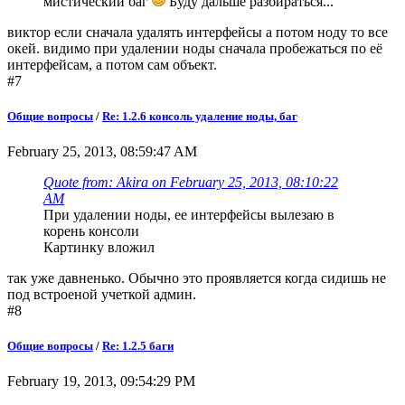
мистический баг
Буду дальше разбираться...
виктор если сначала удалять интерфейсы а потом ноду то все
окей. видимо при удалении ноды сначала пробежаться по её
интерфейсам, а потом сам объект.
#7
Общие вопросы
/
Re: 1.2.6 консоль удаление ноды, баг
February 25, 2013, 08:59:47 AM
Quote from: Akira on February 25, 2013, 08:10:22
AM
При удалении ноды, ее интерфейсы вылезаю в
корень консоли
Картинку вложил
так уже давненько. Обычно это проявляется когда сидишь не
под встроеной учеткой админ.
#8
Общие вопросы
/
Re: 1.2.5 баги
February 19, 2013, 09:54:29 PM