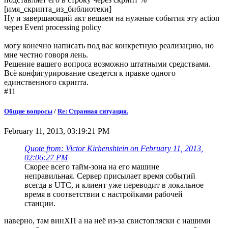
[имя_скрипта_из_библиотеки]
Ну и завершающий акт вешаем на нужные события эту action
через Event processing policy
могу конечно написать под вас конкретную реализацию, но
мне честно говоря лень.
Решение вашего вопроса возможно штатными средствами.
Всё конфигурирование сведется к правке одного
единственного скрипта.
#11
Общие вопросы
/
Re: Странная ситуация.
February 11, 2013, 03:19:21 PM
Quote from: Victor Kirhenshtein on February 11, 2013,
02:06:27 PM
Скорее всего тайм-зона на его машине
неправильная. Сервер присылает время событий
всегда в UTC, и клиент уже переводит в локальное
время в соответствии с настройками рабочей
станции.
наверно, там винХП а на неё из-за свистопляски с нашими