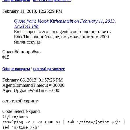
February 11, 2013, 12:25:29 PM
Quote from: Victor Kirhenshtein on February 11, 2013,
12:21:41 PM
Еще скорее всего в nxagentd.conf надо поставить
ExecTimeout побольше, по умолчанию там 2000
миллисекунд.
Спасибо попробую
#15
Общие вопросы
/
external parameter
February 08, 2013, 01:57:26 PM
AgentCommandTimeout = 30000
AgentUpgradeWaitTime = 600
есть такой скрипт
Code
Select
Expand
#!/bin/bash
res=`ping -c 1 -W 1000 $1 | awk '/time=/{print $7}' |
sed 's/time=//g'`