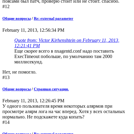
поясами был патч, проверю стоит или не стоит. спасибо.
#12
Общие вопросы
/
Re: external parameter
February 11, 2013, 12:56:34 PM
Quote from: Victor Kirhenshtein on February 11, 2013,
12:21:41 PM
Еще скорее всего в nxagentd.conf надо поставить
ExecTimeout побольше, по умолчанию там 2000
миллисекунд.
Нет, не помогло.
#13
Общие вопросы
/
Странная ситуация.
February 11, 2013, 12:26:45 PM
У одного пользователя время некоторых алярмов при
просмотре алярм лога на час вперед. Хотя у всех остальных
нормально. Не подскажете куда копать?
#14
Общие вопросы
/
Re: external parameter