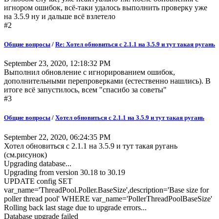
игнором ошибок, всё-таки удалось выполнить проверку уже
на 3.5.9 ну и дальше всё взлетело
#2
Общие вопросы
/
Re: Хотел обновиться с 2.1.1 на 3.5.9 и тут такая ругань
September 23, 2020, 12:18:32 PM
Выполнил обновление с игнорированием ошибок,
дополнительными перепроверками (естественно нашлись). В
итоге всё запустилось, всем "спасибо за советы"
#3
Общие вопросы
/
Хотел обновиться с 2.1.1 на 3.5.9 и тут такая ругань
September 22, 2020, 06:24:35 PM
Хотел обновиться с 2.1.1 на 3.5.9 и тут такая ругань
(см.рисунок)
Upgrading database...
Upgrading from version 30.18 to 30.19
UPDATE config SET
var_name='ThreadPool.Poller.BaseSize',description='Base size for
poller thread pool' WHERE var_name='PollerThreadPoolBaseSize'
Rolling back last stage due to upgrade errors...
Database upgrade failed