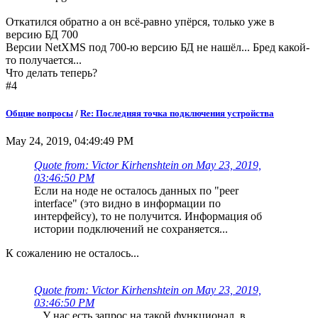
Откатился обратно а он всё-равно упёрся, только уже в
версию БД 700
Версии NetXMS под 700-ю версию БД не нашёл... Бред какой-
то получается...
Что делать теперь?
#4
Общие вопросы
/
Re: Последняя точка подключения устройства
May 24, 2019, 04:49:49 PM
Quote from: Victor Kirhenshtein on May 23, 2019,
03:46:50 PM
Если на ноде не осталось данных по "peer
interface" (это видно в информации по
интерфейсу), то не получится. Информация об
истории подключений не сохраняется...
К сожалению не осталось...
Quote from: Victor Kirhenshtein on May 23, 2019,
03:46:50 PM
...У нас есть запрос на такой функционал, в