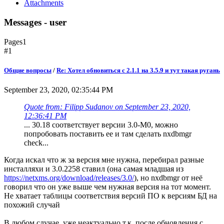
Attachments
Messages - user
Pages
1
#1
Общие вопросы
/
Re: Хотел обновиться с 2.1.1 на 3.5.9 и тут такая ругань
September 23, 2020, 02:35:44 PM
Quote from: Filipp Sudanov on September 23, 2020,
12:36:41 PM
... 30.18 соответствует версии 3.0-M0, можно
попробовать поставить ее и там сделать nxdbmgr
check...
Когда искал что ж за версия мне нужна, перебирал разные
инсталляхи и 3.0.2258 ставил (она самая младшая из
https://netxms.org/download/releases/3.0/
), но nxdbmgr от неё
говорил что он уже выше чем нужная версия на тот момент.
Не хватает таблицы соответствия версий ПО к версиям БД на
похожий случай
В любом случае, уже неактуально т.к. после обновления с