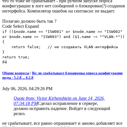
что то тоже не срабатывает - при ручном запуске опроса
конфигурации в логе нет сообщений о блокировке(?) создания
интерфейса. Компилятор ошибок на синтаксис не выдает.
Полагаю должно быть так ?
Code
Select
Expand
if (($node.name == "ISW001" or $node.name == "ISW002"
or $node.name == "ISW003") and ($1.name ~= "^VLAN.*"))
{
return false; // не создавать VLAN-интерфейсы
}
return true;
#4
Общие вопросы
/
Re: не срабатывает блокировка опроса конфигурации
ноды - 5.2.8 ... 6.2.0
July 06, 2026, 04:29:26 PM
Quote from: Victor Kirhenshtein on June 14, 2026,
07:34:18 PM
Сделал исправление в сервере,
должно исправить падение. Войдет в следующий
релиз.
не срабатывает, все равно опрашивает и заново добавляет все