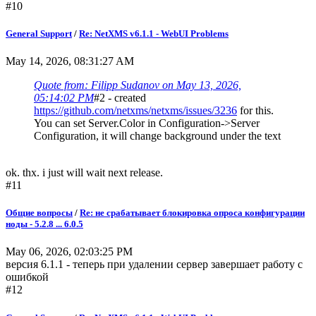
#10
General Support
/
Re: NetXMS v6.1.1 - WebUI Problems
May 14, 2026, 08:31:27 AM
Quote from: Filipp Sudanov on May 13, 2026,
05:14:02 PM
#2 - created
https://github.com/netxms/netxms/issues/3236
for this.
You can set Server.Color in Configuration->Server
Configuration, it will change background under the text
ok. thx. i just will wait next release.
#11
Общие вопросы
/
Re: не срабатывает блокировка опроса конфигурации
ноды - 5.2.8 ... 6.0.5
May 06, 2026, 02:03:25 PM
версия 6.1.1 - теперь при удалении сервер завершает работу с
ошибкой
#12