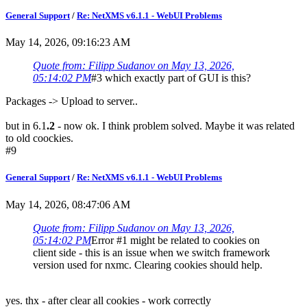
General Support
/
Re: NetXMS v6.1.1 - WebUI Problems
May 14, 2026, 09:16:23 AM
Quote from: Filipp Sudanov on May 13, 2026,
05:14:02 PM
#3 which exactly part of GUI is this?
Packages -> Upload to server..
but in 6.1
.2
- now ok. I think problem solved. Maybe it was related
to old coockies.
#9
General Support
/
Re: NetXMS v6.1.1 - WebUI Problems
May 14, 2026, 08:47:06 AM
Quote from: Filipp Sudanov on May 13, 2026,
05:14:02 PM
Error #1 might be related to cookies on
client side - this is an issue when we switch framework
version used for nxmc. Clearing cookies should help.
yes. thx - after clear all cookies - work correctly