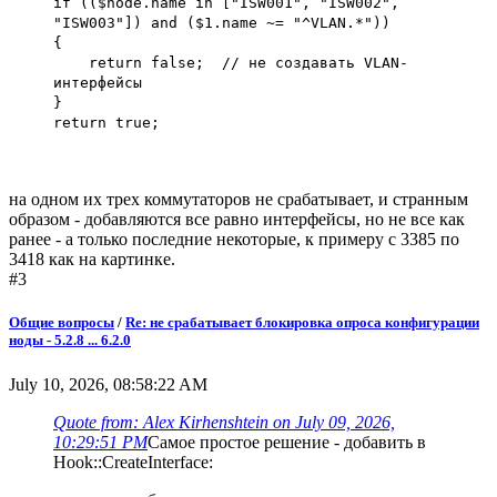
if (($node.name in ["ISW001", "ISW002",
"ISW003"]) and ($1.name ~= "^VLAN.*"))
{
return false; // не создавать VLAN-
интерфейсы
}
return true;
на одном их трех коммутаторов не срабатывает, и странным
образом - добавляются все равно интерфейсы, но не все как
ранее - а только последние некоторые, к примеру с 3385 по
3418 как на картинке.
#3
Общие вопросы
/
Re: не срабатывает блокировка опроса конфигурации
ноды - 5.2.8 ... 6.2.0
July 10, 2026, 08:58:22 AM
Quote from: Alex Kirhenshtein on July 09, 2026,
10:29:51 PM
Самое простое решение - добавить в
Hook::CreateInterface: