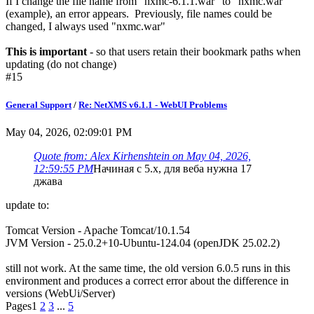
If I change the file name from "nxmc-6.1.1.war" to "nxmc.war"
(example), an error appears. Previously, file names could be
changed, I always used "nxmc.war"
This is important
- so that users retain their bookmark paths when
updating (do not change)
#15
General Support
/
Re: NetXMS v6.1.1 - WebUI Problems
May 04, 2026, 02:09:01 PM
Quote from: Alex Kirhenshtein on May 04, 2026,
12:59:55 PM
Начиная с 5.x, для веба нужна 17
джава
update to:
Tomcat Version - Apache Tomcat/10.1.54
JVM Version - 25.0.2+10-Ubuntu-124.04 (openJDK 25.02.2)
still not work. At the same time, the old version 6.0.5 runs in this
environment and produces a correct error about the difference in
versions (WebUi/Server)
Pages
1
2
3
...
5