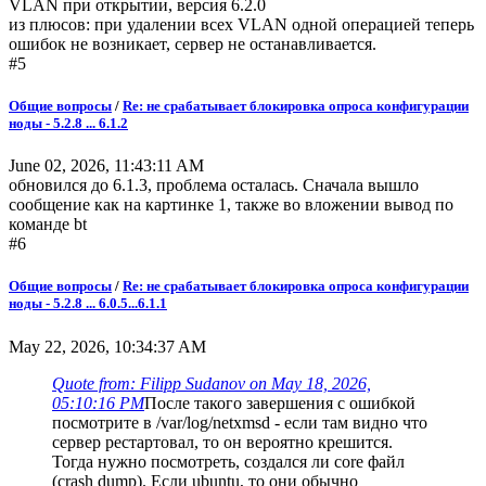
VLAN при открытии, версия 6.2.0
из плюсов: при удалении всех VLAN одной операцией теперь
ошибок не возникает, сервер не останавливается.
#5
Общие вопросы
/
Re: не срабатывает блокировка опроса конфигурации
ноды - 5.2.8 ... 6.1.2
June 02, 2026, 11:43:11 AM
обновился до 6.1.3, проблема осталась. Сначала вышло
сообщение как на картинке 1, также во вложении вывод по
команде bt
#6
Общие вопросы
/
Re: не срабатывает блокировка опроса конфигурации
ноды - 5.2.8 ... 6.0.5...6.1.1
May 22, 2026, 10:34:37 AM
Quote from: Filipp Sudanov on May 18, 2026,
05:10:16 PM
После такого завершения с ошибкой
посмотрите в /var/log/netxmsd - если там видно что
сервер рестартовал, то он вероятно крешится.
Тогда нужно посмотреть, создался ли core файл
(crash dump). Если ubuntu, то они обычно