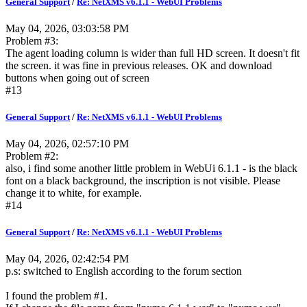
General Support
/
Re: NetXMS v6.1.1 - WebUI Problems
May 04, 2026, 03:03:58 PM
Problem #3:
The agent loading column is wider than full HD screen. It doesn't fit
the screen. it was fine in previous releases. OK and download
buttons when going out of screen
#13
General Support
/
Re: NetXMS v6.1.1 - WebUI Problems
May 04, 2026, 02:57:10 PM
Problem #2:
also, i find some another little problem in WebUi 6.1.1 - is the black
font on a black background, the inscription is not visible. Please
change it to white, for example.
#14
General Support
/
Re: NetXMS v6.1.1 - WebUI Problems
May 04, 2026, 02:42:54 PM
p.s: switched to English according to the forum section
I found the problem #1.