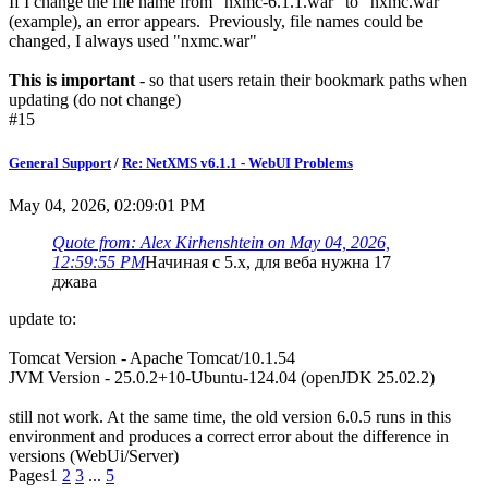
If I change the file name from "nxmc-6.1.1.war" to "nxmc.war"
(example), an error appears. Previously, file names could be
changed, I always used "nxmc.war"
This is important
- so that users retain their bookmark paths when
updating (do not change)
#15
General Support
/
Re: NetXMS v6.1.1 - WebUI Problems
May 04, 2026, 02:09:01 PM
Quote from: Alex Kirhenshtein on May 04, 2026,
12:59:55 PM
Начиная с 5.x, для веба нужна 17
джава
update to:
Tomcat Version - Apache Tomcat/10.1.54
JVM Version - 25.0.2+10-Ubuntu-124.04 (openJDK 25.02.2)
still not work. At the same time, the old version 6.0.5 runs in this
environment and produces a correct error about the difference in
versions (WebUi/Server)
Pages
1
2
3
...
5