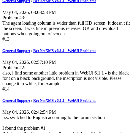
General Support
/
Re: NetXMS v6.1.1 - WebUI Problems
May 04, 2026, 03:03:58 PM
Problem #3:
The agent loading column is wider than full HD screen. It doesn't fit
the screen. it was fine in previous releases. OK and download
buttons when going out of screen
#13
General Support
/
Re: NetXMS v6.1.1 - WebUI Problems
May 04, 2026, 02:57:10 PM
Problem #2:
also, i find some another little problem in WebUi 6.1.1 - is the black
font on a black background, the inscription is not visible. Please
change it to white, for example.
#14
General Support
/
Re: NetXMS v6.1.1 - WebUI Problems
May 04, 2026, 02:42:54 PM
p.s: switched to English according to the forum section
I found the problem #1.