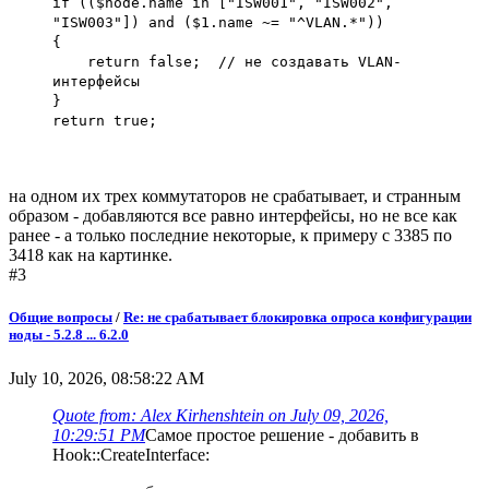
if (($node.name in ["ISW001", "ISW002",
"ISW003"]) and ($1.name ~= "^VLAN.*"))
{
return false; // не создавать VLAN-
интерфейсы
}
return true;
на одном их трех коммутаторов не срабатывает, и странным
образом - добавляются все равно интерфейсы, но не все как
ранее - а только последние некоторые, к примеру с 3385 по
3418 как на картинке.
#3
Общие вопросы
/
Re: не срабатывает блокировка опроса конфигурации
ноды - 5.2.8 ... 6.2.0
July 10, 2026, 08:58:22 AM
Quote from: Alex Kirhenshtein on July 09, 2026,
10:29:51 PM
Самое простое решение - добавить в
Hook::CreateInterface: