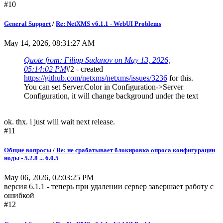
#10
General Support
/
Re: NetXMS v6.1.1 - WebUI Problems
May 14, 2026, 08:31:27 AM
Quote from: Filipp Sudanov on May 13, 2026,
05:14:02 PM
#2 - created
https://github.com/netxms/netxms/issues/3236
for this.
You can set Server.Color in Configuration->Server
Configuration, it will change background under the text
ok. thx. i just will wait next release.
#11
Общие вопросы
/
Re: не срабатывает блокировка опроса конфигурации
ноды - 5.2.8 ... 6.0.5
May 06, 2026, 02:03:25 PM
версия 6.1.1 - теперь при удалении сервер завершает работу с
ошибкой
#12