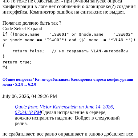
что то тоже не срабатывает - при ручном запуске опроса
конфигурации в логе нет сообщений о блокировке(?) создания
интерфейса. Компилятор ошибок на синтаксис не выдает.
Полагаю должно быть так ?
Code
Select
Expand
if (($node.name == "ISW001" or $node.name == "ISW002"
or $node.name == "ISW003") and ($1.name ~= "^VLAN.*"))
{
return false; // не создавать VLAN-интерфейсы
}
return true;
#4
Общие вопросы
/
Re: не срабатывает блокировка опроса конфигурации
ноды - 5.2.8 ... 6.2.0
July 06, 2026, 04:29:26 PM
Quote from: Victor Kirhenshtein on June 14, 2026,
07:34:18 PM
Сделал исправление в сервере,
должно исправить падение. Войдет в следующий
релиз.
не срабатывает, все равно опрашивает и заново добавляет все