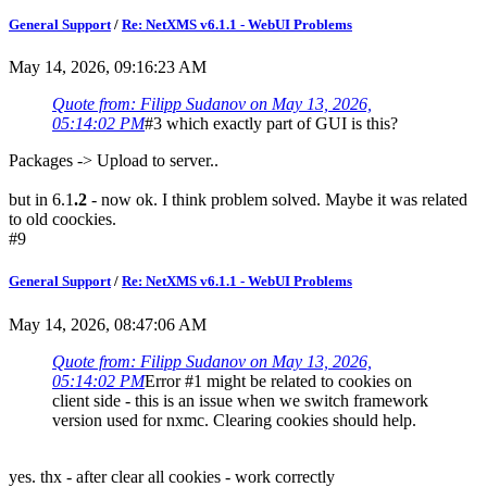
General Support
/
Re: NetXMS v6.1.1 - WebUI Problems
May 14, 2026, 09:16:23 AM
Quote from: Filipp Sudanov on May 13, 2026,
05:14:02 PM
#3 which exactly part of GUI is this?
Packages -> Upload to server..
but in 6.1
.2
- now ok. I think problem solved. Maybe it was related
to old coockies.
#9
General Support
/
Re: NetXMS v6.1.1 - WebUI Problems
May 14, 2026, 08:47:06 AM
Quote from: Filipp Sudanov on May 13, 2026,
05:14:02 PM
Error #1 might be related to cookies on
client side - this is an issue when we switch framework
version used for nxmc. Clearing cookies should help.
yes. thx - after clear all cookies - work correctly