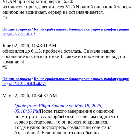
VLAN при открытии, версия 6.2.0
из плюсов: при удалении всех VLAN одной операцией теперь
ошибок не возникает, сервер не останавливается.
#5
Общие вопросы
/
Re: не срабатывает блокировка опроса конфигурации
ноды - 5.2.8 ... 6.1.2
June 02, 2026, 11:43:11 AM
обновился до 6.1.3, проблема осталась. Сначала вышло
сообщение как на картинке 1, также во вложении вывод по
команде bt
#6
Общие вопросы
/
Re: не срабатывает блокировка опроса конфигурации
ноды - 5.2.8 ... 6.0.5...6.1.1
May 22, 2026, 10:34:37 AM
Quote from: Filipp Sudanov on May 18, 2026,
05:10:16 PM
После такого завершения с ошибкой
посмотрите в /var/log/netxmsd - если там видно что
сервер рестартовал, то он вероятно крешится.
Тогда нужно посмотреть, создался ли core файл
(crash dump). Если ubuntu, то они обычно