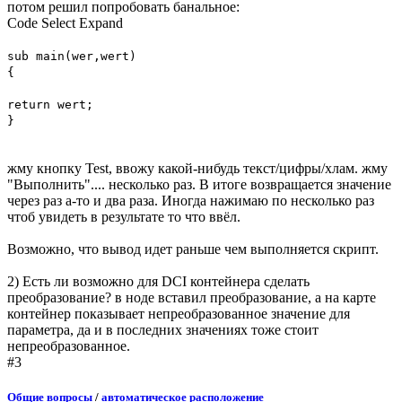
потом решил попробовать банальное:
Code
Select
Expand
sub main(wer,wert)
{
return wert;
}
жму кнопку Test, ввожу какой-нибудь текст/цифры/хлам. жму
"Выполнить".... несколько раз. В итоге возвращается значение
через раз а-то и два раза. Иногда нажимаю по несколько раз
чтоб увидеть в результате то что ввёл.
Возможно, что вывод идет раньше чем выполняется скрипт.
2) Есть ли возможно для DCI контейнера сделать
преобразование? в ноде вставил преобразование, а на карте
контейнер показывает непреобразованное значение для
параметра, да и в последних значениях тоже стоит
непреобразованное.
#3
Общие вопросы
/
автоматическое расположение