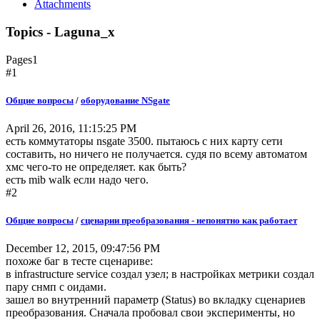
Attachments
Topics - Laguna_x
Pages
1
#1
Общие вопросы
/
оборудование NSgate
April 26, 2016, 11:15:25 PM
есть коммутаторы nsgate 3500. пытаюсь с них карту сети
составить, но ничего не получается. судя по всему автоматом
хмс чего-то не определяет. как быть?
есть mib walk если надо чего.
#2
Общие вопросы
/
сценарии преобразования - непонятно как работает
December 12, 2015, 09:47:56 PM
похоже баг в тесте сценариве:
в infrastructure service создал узел; в настройках метрики создал
пару снмп с оидами.
зашел во внутренний параметр (Status) во вкладку сценариев
преобразования. Сначала пробовал свои эксперименты, но