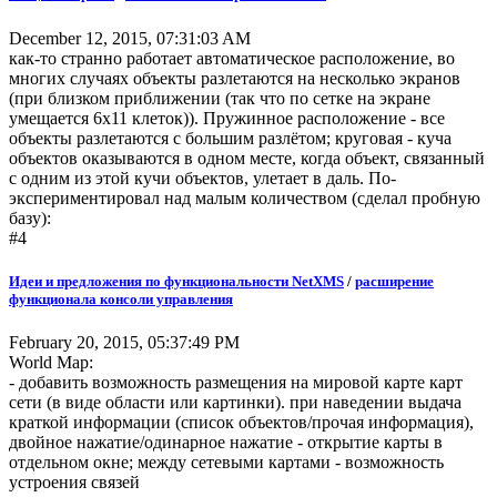
December 12, 2015, 07:31:03 AM
как-то странно работает автоматическое расположение, во
многих случаях объекты разлетаются на несколько экранов
(при близком приближении (так что по сетке на экране
умещается 6х11 клеток)). Пружинное расположение - все
объекты разлетаются с большим разлётом; круговая - куча
объектов оказываются в одном месте, когда объект, связанный
с одним из этой кучи объектов, улетает в даль. По-
экспериментировал над малым количеством (сделал пробную
базу):
#4
Идеи и предложения по функциональности NetXMS
/
расширение
функционала консоли управления
February 20, 2015, 05:37:49 PM
World Map:
- добавить возможность размещения на мировой карте карт
сети (в виде области или картинки). при наведении выдача
краткой информации (список объектов/прочая информация),
двойное нажатие/одинарное нажатие - открытие карты в
отдельном окне; между сетевыми картами - возможность
устроения связей