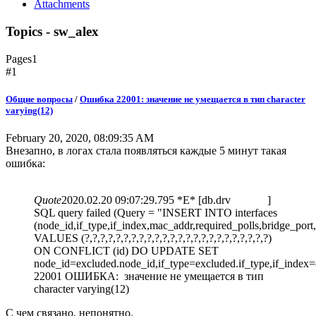
Attachments
Topics - sw_alex
Pages
1
#1
Общие вопросы
/
Ошибка 22001: значение не умещается в тип character
varying(12)
February 20, 2020, 08:09:35 AM
Внезапно, в логах стала появляться каждые 5 минут такая
ошибка:
Quote
2020.02.20 09:07:29.795 *E* [db.drv ]
SQL query failed (Query = "INSERT INTO interfaces
(node_id,if_type,if_index,mac_addr,required_polls,bridge_port
VALUES (?,?,?,?,?,?,?,?,?,?,?,?,?,?,?,?,?,?,?,?,?,?,?,?)
ON CONFLICT (id) DO UPDATE SET
node_id=excluded.node_id,if_type=excluded.if_type,if_index=
22001 ОШИБКА: значение не умещается в тип
character varying(12)
С чем связано, непонятно.