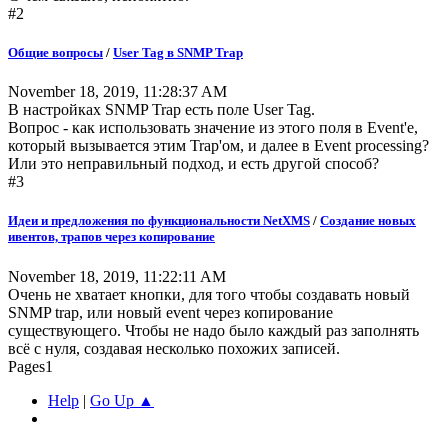
#2
Общие вопросы
/
User Tag в SNMP Trap
November 18, 2019, 11:28:37 AM
В настройках SNMP Trap есть поле User Tag.
Вопрос - как использовать значение из этого поля в Event'e,
который вызывается этим Trap'ом, и далее в Event processing?
Или это неправильный подход, и есть другой способ?
#3
Идеи и предложения по функциональности NetXMS
/
Создание новых
ивентов, трапов через копирование
November 18, 2019, 11:22:11 AM
Очень не хватает кнопки, для того чтобы создавать новый
SNMP trap, или новый event через копирование
существующего. Чтобы не надо было каждый раз заполнять
всё с нуля, создавая несколько похожих записей.
Pages
1
Help
|
Go Up ▲